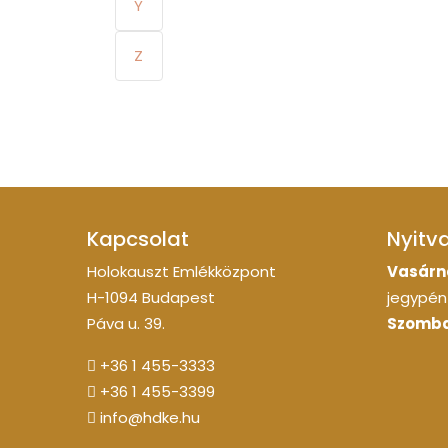
Y
Z
Kapcsolat
Nyitv
Holokauszt Emlékközpont
Vasárn
H-1094 Budapest
jegypénz
Páva u. 39.
Szomba
+36 1 455-3333
+36 1 455-3399
info@hdke.hu