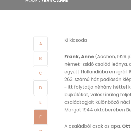
HOME
FRANK, ANNE
Ki kicsoda
A
Frank, Anne
(Aachen, 1929. 
B
német-zsidó család leánya, a
együtt Hollandiába emigrál. 
C
263. számú ház padlásán kiép
~ itt folytatja néhány héttel
D
bujkálókat, valószínűleg felj
családtagjait különböző náci
E
Margot 1944 októberében Ber
F
A családból csak az apa,
Ott