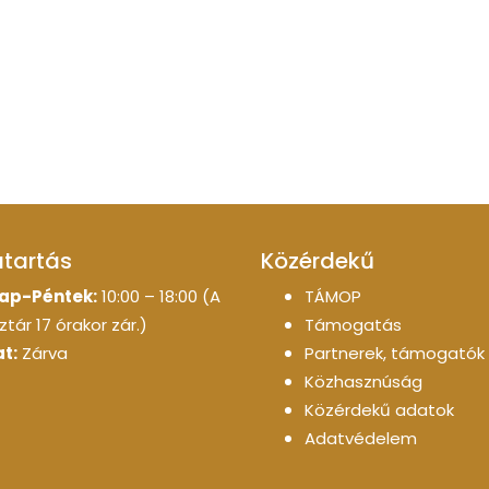
atartás
Közérdekű
ap-Péntek:
10:00 – 18:00 (A
TÁMOP
tár 17 órakor zár.)
Támogatás
t:
Zárva
Partnerek, támogatók
Közhasznúság
Közérdekű adatok
Adatvédelem