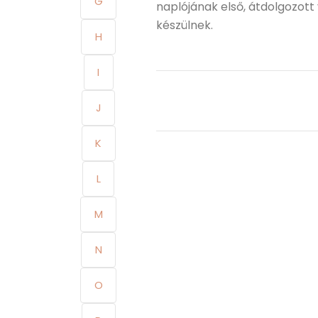
G
naplójának első, átdolgozott
készülnek.
H
I
J
K
L
M
N
O