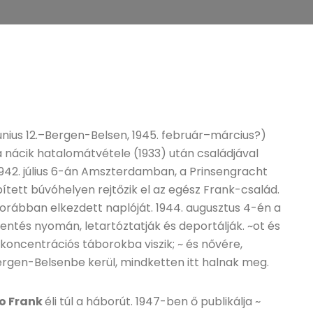
június 12.–Bergen-Belsen, 1945. február–március?)
 nácik hatalomátvétele (1933) után családjával
1942. július 6-án Amszterdamban, a Prinsengracht
ített búvóhelyen rejtőzik el az egész Frank-család.
 korábban elkezdett naplóját. 1944. augusztus 4-én a
elentés nyomán, letartóztatják és deportálják. ~ot és
 koncentrációs táborokba viszik; ~ és nővére,
gen-Belsenbe kerül, mindketten itt halnak meg.
o Frank
éli túl a háborút. 1947-ben ő publikálja ~