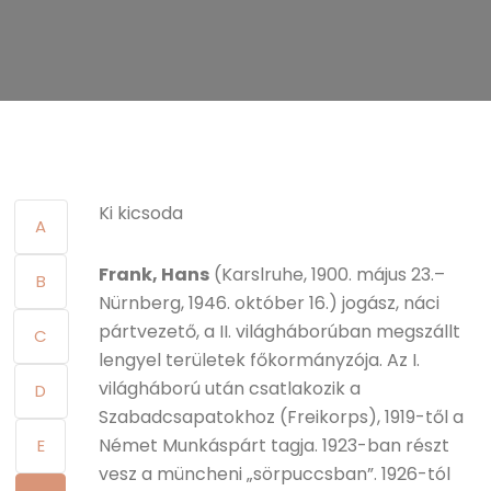
Ki kicsoda
A
Frank, Hans
(Karslruhe, 1900. május 23.–
B
Nürnberg, 1946. október 16.) jogász, náci
pártvezető, a II. világháborúban megszállt
C
lengyel területek főkormányzója. Az I.
világháború után csatlakozik a
D
Szabadcsapatokhoz (Freikorps), 1919-től a
Német Munkáspárt tagja. 1923-ban részt
E
vesz a müncheni „sörpuccsban”. 1926-tól