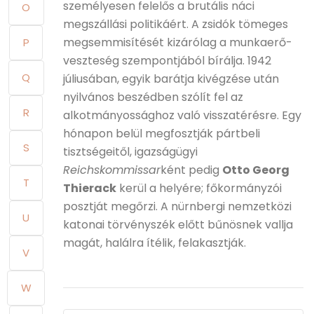
személyesen felelős a brutális náci
O
megszállási politikáért. A zsidók tömeges
megsemmisítését kizárólag a munkaerő-
P
veszteség szempontjából bírálja. 1942
Q
júliusában, egyik barátja kivégzése után
nyilvános beszédben szólít fel az
R
alkotmányossághoz való visszatérésre. Egy
hónapon belül megfosztják pártbeli
S
tisztségeitől, igazságügyi
Reichskommissar
ként pedig
Otto Georg
T
Thierack
kerül a helyére; főkormányzói
posztját megőrzi. A nürnbergi nemzetközi
U
katonai törvényszék előtt bűnösnek vallja
magát, halálra ítélik, felakasztják.
V
W