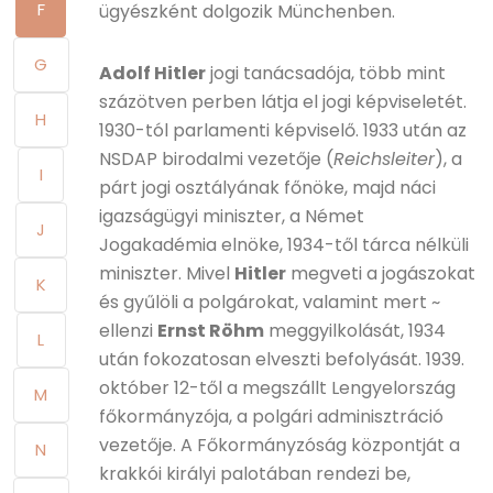
F
ügyészként dolgozik Münchenben.
G
Adolf Hitler
jogi tanácsadója, több mint
százötven perben látja el jogi képviseletét.
H
1930-tól parlamenti képviselő. 1933 után az
NSDAP birodalmi vezetője (
Reichsleiter
), a
I
párt jogi osztályának főnöke, majd náci
igazságügyi miniszter, a Német
J
Jogakadémia elnöke, 1934-től tárca nélküli
miniszter. Mivel
Hitler
megveti a jogászokat
K
és gyűlöli a polgárokat, valamint mert ~
ellenzi
Ernst Röhm
meggyilkolását, 1934
L
után fokozatosan elveszti befolyását. 1939.
október 12-től a megszállt Lengyelország
M
főkormányzója, a polgári adminisztráció
vezetője. A Főkormányzóság központját a
N
krakkói királyi palotában rendezi be,