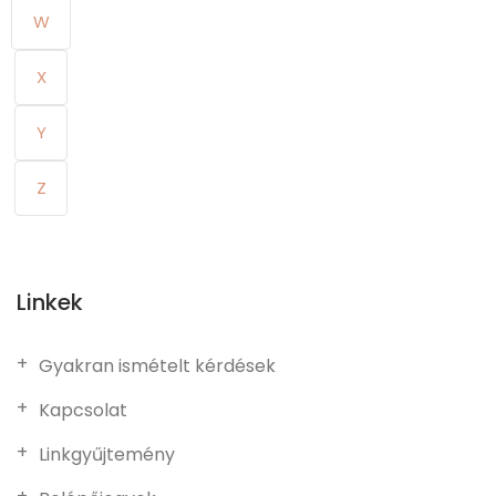
W
X
Y
Z
Linkek
Gyakran ismételt kérdések
Kapcsolat
Linkgyűjtemény