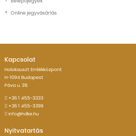
Belépőjegyek
Online jegyvásárlás
Kapcsolat
Holokauszt Emlékközpont
H-1094 Budapest
Páva u. 39.
+36 1 455-3333
+36 1 455-3399
info@hdke.hu
Nyitvatartás