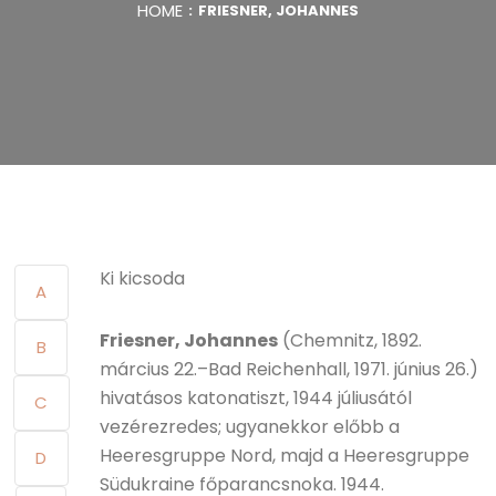
HOME
FRIESNER, JOHANNES
Ki kicsoda
A
Friesner, Johannes
(Chemnitz, 1892.
B
március 22.–Bad Reichenhall, 1971. június 26.)
hivatásos katonatiszt, 1944 júliusától
C
vezérezredes; ugyanekkor előbb a
Heeresgruppe Nord, majd a Heeresgruppe
D
Südukraine főparancsnoka. 1944.