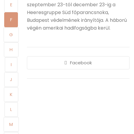
szeptember 23-tól december 23-ig a
E
Heeresgruppe Süd főparancsnoka,
F
Budapest védelmének irányítója. A háború
végén amerikai hadifogságba kerül.
G
H
Facebook
I
J
K
L
M