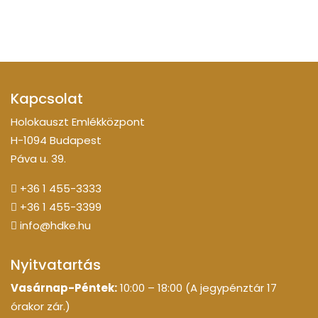
Kapcsolat
Holokauszt Emlékközpont
H-1094 Budapest
Páva u. 39.
+36 1 455-3333
+36 1 455-3399
info@hdke.hu
Nyitvatartás
Vasárnap-Péntek:
10:00 – 18:00 (A jegypénztár 17
órakor zár.)