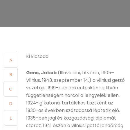
Ki kicsoda
A
Gens, Jakob
(Illovieciai, Litvánia, 1905–
B
Vilnius, 1943. szeptember 14.) a vilniusi gettó
vezetője. 1919-ben önkéntesként a litván
C
függetlenségért harcol a lengyelek ellen,
1924-ig katona, tartalékos tisztként az
D
1930-as években századossá léptetik elő.
1935-ben jogi és közgazdasági diplomát
E
szerez. 1941 őszén a vilniusi gettórendőrség