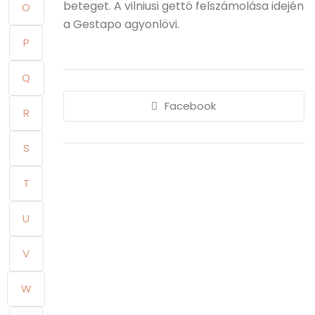
beteget. A vilniusi gettó felszámolása idején
O
a Gestapo agyonlövi.
P
Q
Facebook
R
S
T
U
V
W