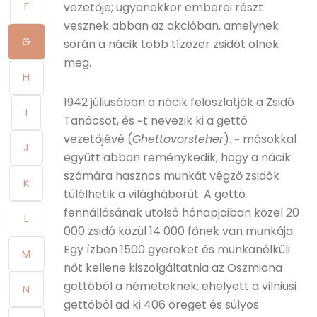
F
vezetője; ugyanekkor emberei részt
vesznek abban az akcióban, amelynek
G
során a nácik több tízezer zsidót ölnek
meg.
H
1942 júliusában a nácik feloszlatják a Zsidó
I
Tanácsot, és ~t nevezik ki a gettó
vezetőjévé (
Ghettovorsteher
). ~ másokkal
J
együtt abban reménykedik, hogy a nácik
számára hasznos munkát végző zsidók
K
túlélhetik a világháborút. A gettó
fennállásának utolsó hónapjaiban közel 20
L
000 zsidó közül 14 000 főnek van munkája.
Egy ízben 1500 gyereket és munkanélküli
M
nőt kellene kiszolgáltatnia az Oszmiana
gettóból a németeknek; ehelyett a vilniusi
N
gettóból ad ki 406 öreget és súlyos