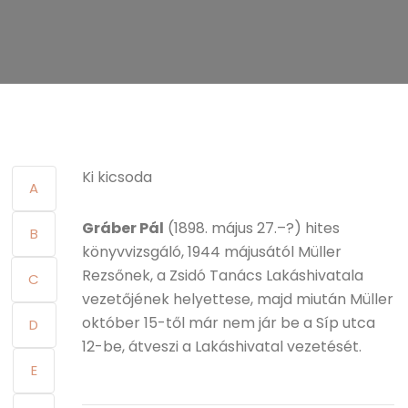
Ki kicsoda
A
Gráber Pál
(1898. május 27.–?) hites
B
könyvvizsgáló, 1944 májusától Müller
Rezsőnek, a Zsidó Tanács Lakáshivatala
C
vezetőjének helyettese, majd miután Müller
október 15-től már nem jár be a Síp utca
D
12-be, átveszi a Lakáshivatal vezetését.
E