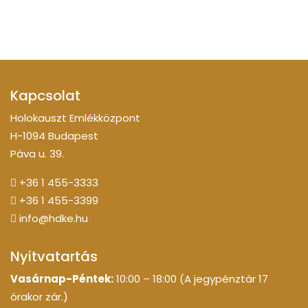
Kapcsolat
Holokauszt Emlékközpont
H-1094 Budapest
Páva u. 39.
+36 1 455-3333
+36 1 455-3399
info@hdke.hu
Nyitvatartás
Vasárnap-Péntek:
10:00 – 18:00 (A jegypénztár 17
órakor zár.)