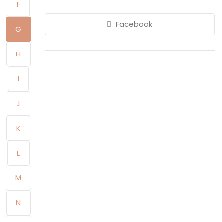
F
Facebook
G
H
I
J
K
L
M
N