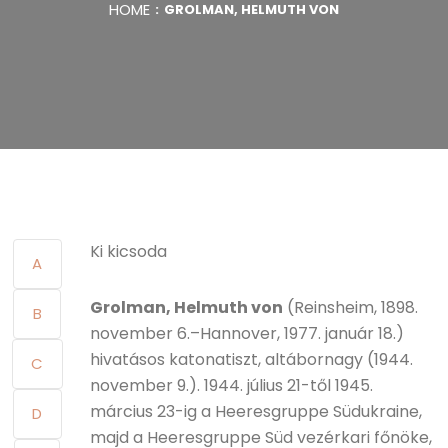
HOME
GROLMAN, HELMUTH VON
Ki kicsoda
A
Grolman, Helmuth von
(Reinsheim, 1898.
B
november 6.–Hannover, 1977. január 18.)
hivatásos katonatiszt, altábornagy (1944.
C
november 9.). 1944. július 21-től 1945.
március 23-ig a Heeresgruppe Südukraine,
D
majd a Heeresgruppe Süd vezérkari főnöke,