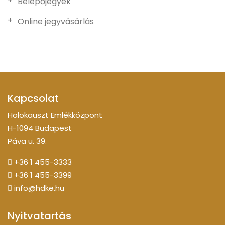
Belépőjegyek
Online jegyvásárlás
Kapcsolat
Holokauszt Emlékközpont
H-1094 Budapest
Páva u. 39.
+36 1 455-3333
+36 1 455-3399
info@hdke.hu
Nyitvatartás