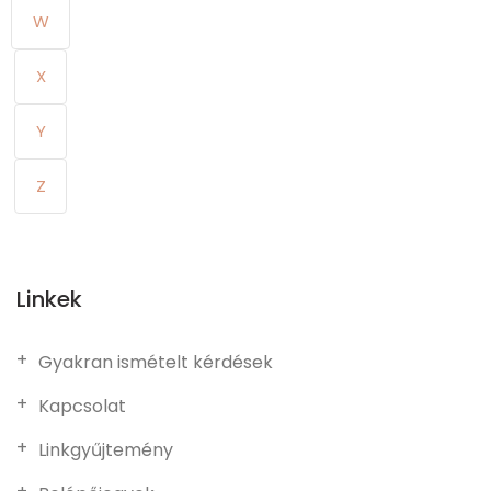
W
X
Y
Z
Linkek
Gyakran ismételt kérdések
Kapcsolat
Linkgyűjtemény