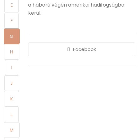
a háború végén amerikai hadifogságba
E
kerül.
F
G
Facebook
H
I
J
K
L
M