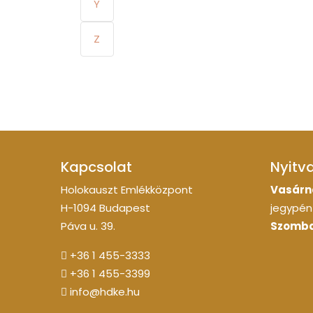
Y
Z
Kapcsolat
Nyitv
Holokauszt Emlékközpont
Vasárn
H-1094 Budapest
jegypénz
Páva u. 39.
Szomba
+36 1 455-3333
+36 1 455-3399
info@hdke.hu