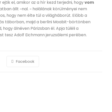
 ejtik el, amikor az a hír kezd terjedni, hogy
vom
tban állt ~nal. ~ halálának körülményei nem
s, hogy nem élte túl a világháborút. Előbb a
s táborban, majd a berlini Moabit-börtönben
, hogy álnéven Párizsban él. Apja túléli a
st tesz Adolf Eichmann jeruzsálemi perében.
Facebook