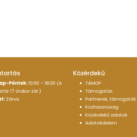
atartás
Közérdekű
ap-Péntek:
10:00 – 18:00 (A
TÁMOP
tár 17 órakor zár.)
Támogatás
t:
Zárva
Partnerek, támogatók
Közhasznúság
Közérdekű adatok
Adatvédelem