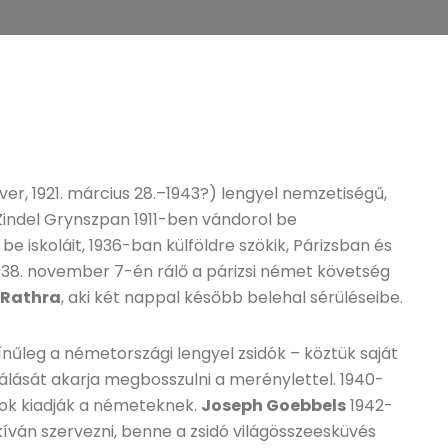
er, 1921. március 28.–1943?) lengyel nemzetiségű,
 Zindel Grynszpan 1911-ben vándorol be
e iskoláit, 1936-ban külföldre szökik, Párizsban és
1938. november 7-én rálő a párizsi német követség
 Rathra
, aki két nappal később belehal sérüléseibe.
ínűleg a németországi lengyel zsidók – köztük saját
tálását akarja megbosszulni a merénylettel. 1940-
ok kiadják a németeknek.
Joseph Goebbels
1942-
íván szervezni, benne a zsidó világösszeesküvés