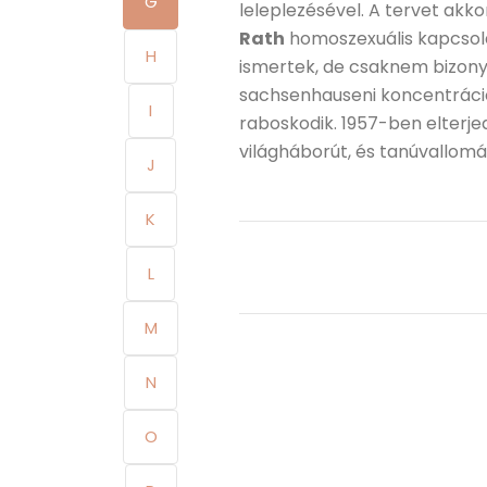
G
leleplezésével. A tervet akkor
Rath
homoszexuális kapcsola
H
ismertek, de csaknem bizonyo
sachsenhauseni koncentráció
I
raboskodik. 1957-ben elterjed
világháborút, és tanúvallomá
J
K
L
M
N
O