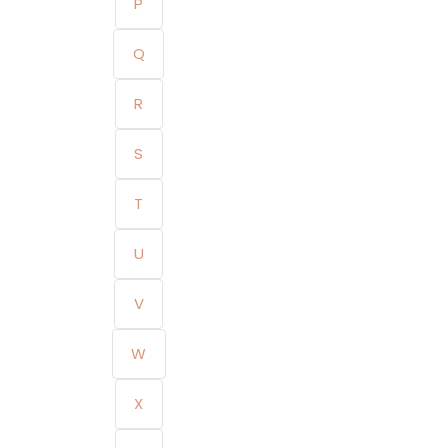
P
Q
R
S
T
U
V
W
X