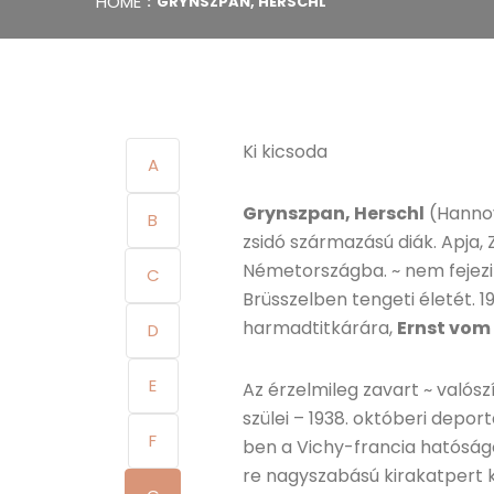
HOME
GRYNSZPAN, HERSCHL
Ki kicsoda
A
Grynszpan, Herschl
(Hannov
B
zsidó származású diák. Apja,
Németországba. ~ nem fejezi b
C
Brüsszelben tengeti életét. 
harmadtitkárára,
Ernst vom
D
E
Az érzelmileg zavart ~ valósz
szülei – 1938. októberi depor
F
ben a Vichy-francia hatóság
re nagyszabású kirakatpert k