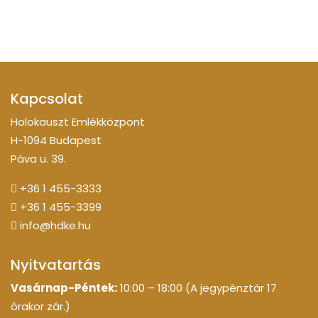
Kapcsolat
Holokauszt Emlékközpont
H-1094 Budapest
Páva u. 39.
+36 1 455-3333
+36 1 455-3399
info@hdke.hu
Nyitvatartás
Vasárnap-Péntek:
10:00 – 18:00 (A jegypénztár 17
órakor zár.)