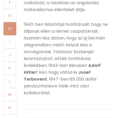
F
civilizációt; a nácikban az angolszász
materializmus ellenfeleit látja.
G
1940-ben felszólítja honfitársait, hogy ne
H
álljanak ellen a német csapatoknak;
őszintén hisz abban, hogy az új Germán
I
világrendben méltó helyük lesz a
norvégoknak. Többször közbenjár
J
letartóztatott, elítélt honfitársai
érdekében; 1943-ban Bécsben
Adolf
K
Hitler
t kéri, hogy váltsa le
Josef
Terbovent
. 1947-ben 85 000 dollár
L
pénzbüntetésre ítélik mint náci
kollaboránst.
M
N