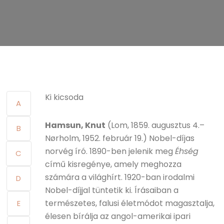
Ki kicsoda
A
Hamsun, Knut
(Lom, 1859. augusztus 4.–
B
Nørholm, 1952. február 19.) Nobel-díjas
norvég író. 1890-ben jelenik meg
Éhség
C
című kisregénye, amely meghozza
számára a világhírt. 1920-ban irodalmi
D
Nobel-díjjal tüntetik ki. Írásaiban a
természetes, falusi életmódot magasztalja,
E
élesen bírálja az angol-amerikai ipari