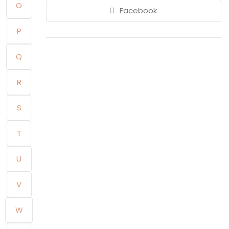
O
Facebook
P
Q
R
S
T
U
V
W