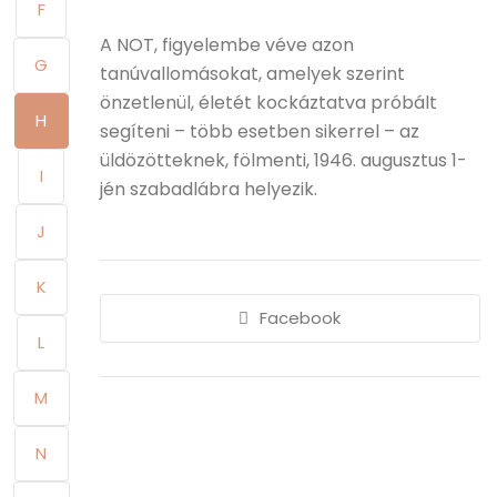
F
A NOT, figyelembe véve azon
G
tanúvallomásokat, amelyek szerint
önzetlenül, életét kockáztatva próbált
H
segíteni – több esetben sikerrel – az
üldözötteknek, fölmenti, 1946. augusztus 1-
I
jén szabadlábra helyezik.
J
K
Facebook
L
M
N