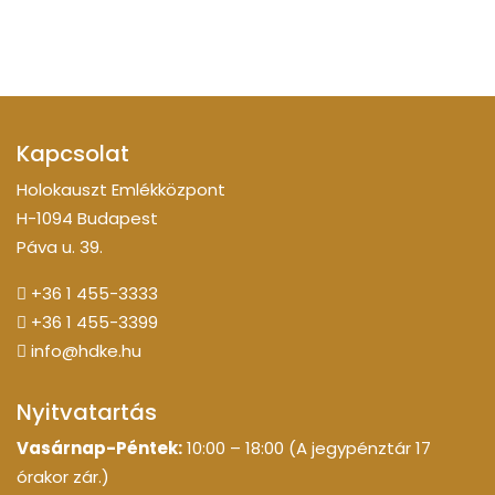
Kapcsolat
Holokauszt Emlékközpont
H-1094 Budapest
Páva u. 39.
+36 1 455-3333
+36 1 455-3399
info@hdke.hu
Nyitvatartás
Vasárnap-Péntek:
10:00 – 18:00 (A jegypénztár 17
órakor zár.)