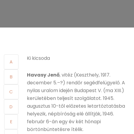
Ki kicsoda
A
Havasy Jenő
, vitéz (Keszthely, 1917.
B
december 5.–?) rendőr segédfelügyelő. A
nyilas uralom idején Budapest V. (ma XIII.)
C
kerületében teljesít szolgálatot. 1945.
augusztus 10-től előzetes letartóztatásba
D
helyezik, népbíróság elé állítják, 1946.
február 6-án egy év két hónapi
E
börtönbüntetésre ítélik.