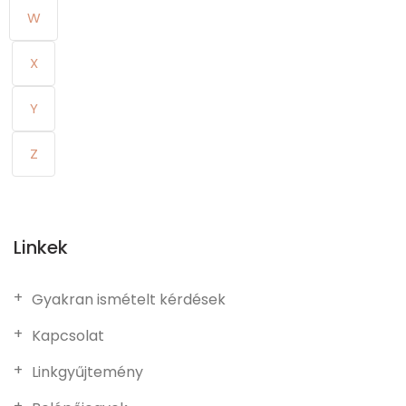
W
X
Y
Z
Linkek
Gyakran ismételt kérdések
Kapcsolat
Linkgyűjtemény