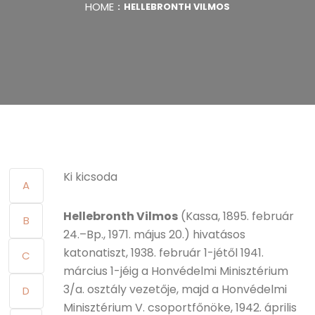
HOME
HELLEBRONTH VILMOS
Ki kicsoda
A
Hellebronth Vilmos
(Kassa, 1895. február
B
24.–Bp., 1971. május 20.) hivatásos
katonatiszt, 1938. február 1-jétől 1941.
C
március 1-jéig a Honvédelmi Minisztérium
3/a. osztály vezetője, majd a Honvédelmi
D
Minisztérium V. csoportfőnöke, 1942. április