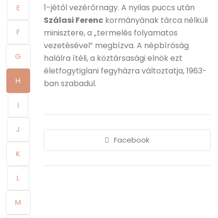
1-jétől vezérőrnagy. A nyilas puccs után
E
Szálasi Ferenc
kormányának tárca nélküli
F
minisztere, a „termelés folyamatos
vezetésével” megbízva. A népbíróság
G
halálra ítéli, a köztársasági elnök ezt
életfogytiglani fegyházra változtatja, 1963-
H
ban szabadul.
I
J
Facebook
K
L
M