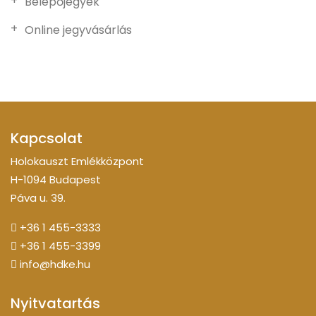
Belépőjegyek
Online jegyvásárlás
Kapcsolat
Holokauszt Emlékközpont
H-1094 Budapest
Páva u. 39.
+36 1 455-3333
+36 1 455-3399
info@hdke.hu
Nyitvatartás