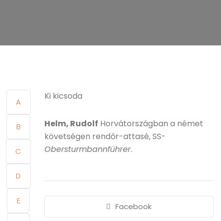
Ki kicsoda
A
Helm, Rudolf
Horvátországban a német
B
követségen rendőr-attasé, SS-
Obersturmbannführer
.
C
D
E
Facebook