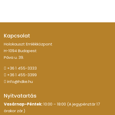
Kapcsolat
Holokauszt Emlékközpont
H-1094 Budapest
Páva u. 39.
+36 1 455-3333
+36 1 455-3399
info@hdke.hu
Nyitvatartás
Vasárnap-Péntek:
10:00 – 18:00 (A jegypénztár 17
órakor zár.)