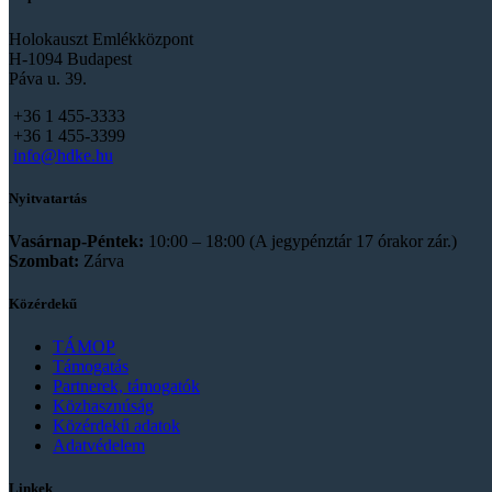
Holokauszt Emlékközpont
H-1094 Budapest
Páva u. 39.
+36 1 455-3333
+36 1 455-3399
info@hdke.hu
Nyitvatartás
Vasárnap-Péntek:
10:00 – 18:00 (A jegypénztár 17 órakor zár.)
Szombat:
Zárva
Közérdekű
TÁMOP
Támogatás
Partnerek, támogatók
Közhasznúság
Közérdekű adatok
Adatvédelem
Linkek