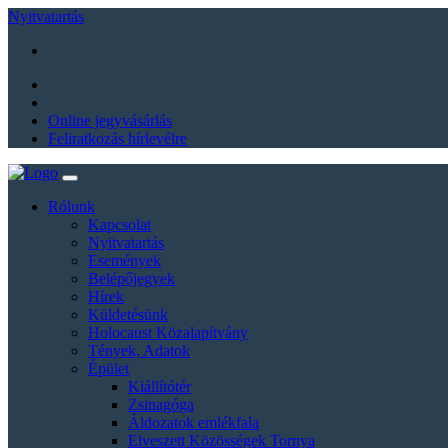
Nyitvatartás
Online jegyvásárlás
Feliratkozás hírlevélre
Rólunk
Kapcsolat
Nyitvatartás
Események
Belépőjegyek
Hírek
Küldetésünk
Holocaust Közalapítvány
Tények, Adatok
Épület
Kiállítótér
Zsinagóga
Áldozatok emlékfala
Elveszett Közösségek Tornya