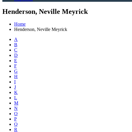
Henderson, Neville Meyrick
Home
Henderson, Neville Meyrick
A
B
C
D
E
F
G
H
I
J
K
L
M
N
O
P
Q
R