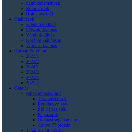
Sajtóközlemények
Rólunk írták
Holokauszt 80
Kiállítások
Állandó kiállítás
Időszaki kiállítás
Vándorkiállítás
Korábbi kiállítások
Virtuális kiállítás
Hurbán Folyóirat
2023/1
2023/2
2024/1
2024/2
2025/1
2025/2
Oktatás
Múzeumpedagógia
Tárlatvezetések
Rendhagyó órák
Élő Társasjáték
Pályázatok
Oktatási segédanyagok
Convoi77 projekt
Tanár továbbképzés