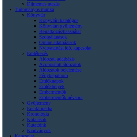
Díjmentes utazás
Tudományos munka
Könyvtár
Könyvtári katalógus
Könyvtári gyűjtemény
Beiratkozás/használat
Szolgáltatások
Online adatbázisok
Nyitvatartási idő, kapcsolat
Emlékezés
Áldozati adatbázis
Azonosított áldozatok
Áldozatok bejelentése
Fényképalbum
Emléknapok
Emlékhelyek
Embermentők
Embermentők névsora
Gyűjtemény
Enciklopédia
Kronológia
Kutatások
Kutatóink
Kiadványok
Kapcsolat