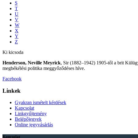
S
T
U
V
W
X
Y
Z
Ki kicsoda
Henderson, Neville Meyrick
, Sir (1882–1942) 1905-től a brit Külüg
megbékélési politika meggyőződéses híve.
Facebook
Linkek
Gyakran ismételt kérdések
Kapcsolat
Linkgyűjtemény
Belépőjegyek
Online jegyvásárlás
Kapcsolat