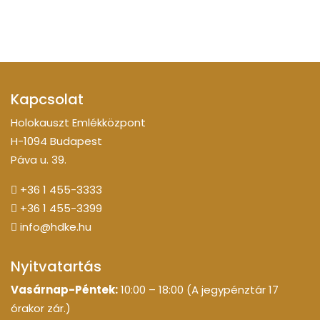
Kapcsolat
Holokauszt Emlékközpont
H-1094 Budapest
Páva u. 39.
+36 1 455-3333
+36 1 455-3399
info@hdke.hu
Nyitvatartás
Vasárnap-Péntek:
10:00 – 18:00 (A jegypénztár 17
órakor zár.)