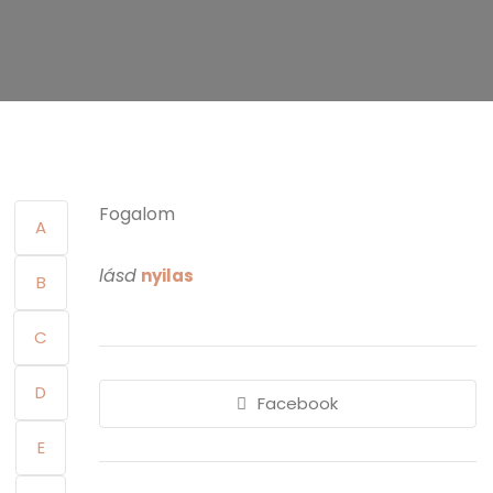
Fogalom
A
lásd
nyilas
B
C
D
Facebook
E