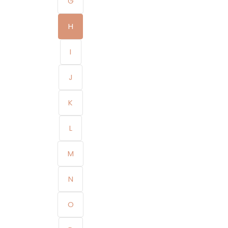
G
H
I
J
K
L
M
N
O