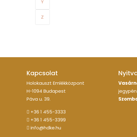
Y
Z
Kapcsolat
Nyitv
Holokauszt Emlékközpont
Vasárn
H-1094 Budapest
jegypénz
Páva u. 39.
Szomba
+36 1 455-3333
+36 1 455-3399
info@hdke.hu