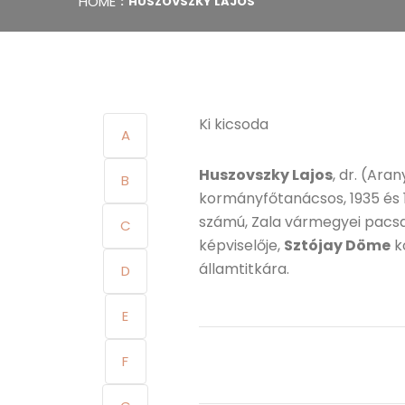
HOME
HUSZOVSZKY LAJOS
Ki kicsoda
A
Huszovszky Lajos
, dr. (Ara
B
kormányfőtanácsos, 1935 és 1
számú, Zala vármegyei pacsai
C
képviselője,
Sztójay Döme
k
államtitkára.
D
E
F