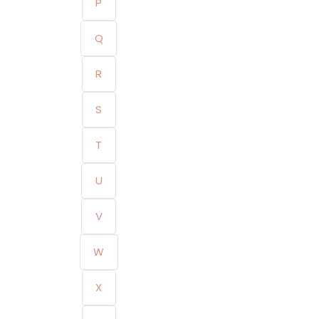
P
Q
R
S
T
U
V
W
X