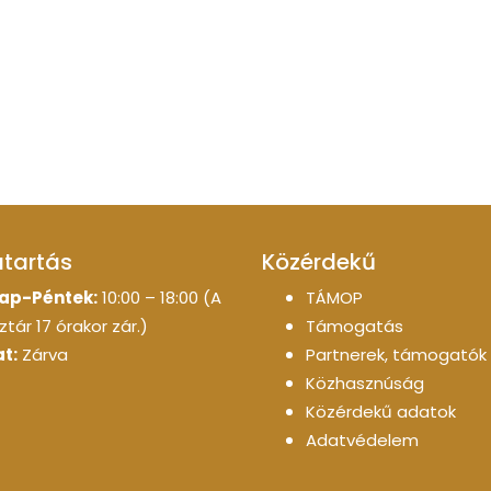
atartás
Közérdekű
ap-Péntek:
10:00 – 18:00 (A
TÁMOP
tár 17 órakor zár.)
Támogatás
t:
Zárva
Partnerek, támogatók
Közhasznúság
Közérdekű adatok
Adatvédelem