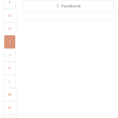
F
Facebook
G
H
I
J
K
L
M
N