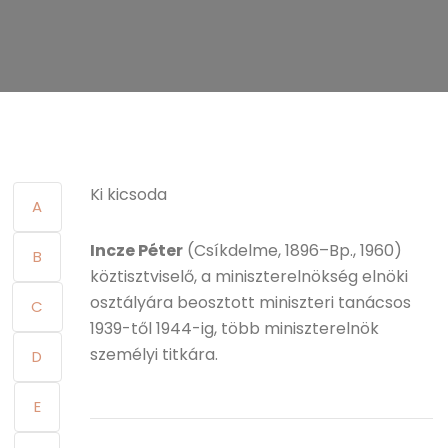
Ki kicsoda
A
Incze Péter
(Csíkdelme, 1896–Bp., 1960)
B
köztisztviselő, a miniszterelnökség elnöki
osztályára beosztott miniszteri tanácsos
C
1939-től 1944-ig, több miniszterelnök
személyi titkára.
D
E