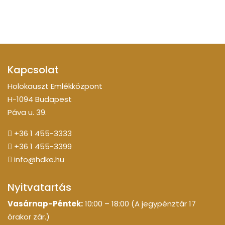
Kapcsolat
Holokauszt Emlékközpont
H-1094 Budapest
Páva u. 39.
+36 1 455-3333
+36 1 455-3399
info@hdke.hu
Nyitvatartás
Vasárnap-Péntek:
10:00 – 18:00 (A jegypénztár 17
órakor zár.)