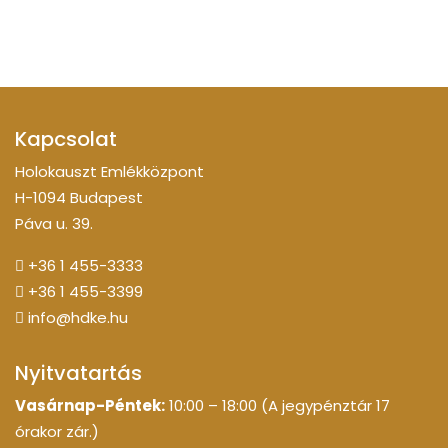
Kapcsolat
Holokauszt Emlékközpont
H-1094 Budapest
Páva u. 39.
+36 1 455-3333
+36 1 455-3399
info@hdke.hu
Nyitvatartás
Vasárnap-Péntek:
10:00 – 18:00 (A jegypénztár 17
órakor zár.)