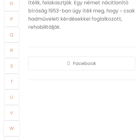
ítélik, felakasztják. Egy német nácitlanító
O
bíróság 1953-ban úgy ítéli meg, hogy ~ csak
hadműveleti kérdésekkel foglalkozott,
P
rehabilitálják.
Q
R
Facebook
S
T
U
V
W