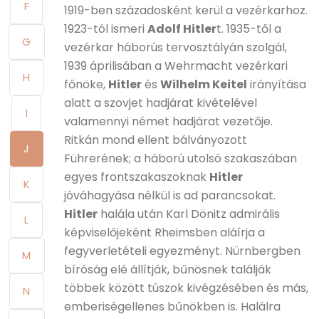
F
1919-ben századosként kerül a vezérkarhoz.
1923-tól ismeri
Adolf Hitler
t. 1935-től a
G
vezérkar háborús tervosztályán szolgál,
1939 áprilisában a Wehrmacht vezérkari
H
főnöke,
Hitler
és
Wilhelm Keitel
irányítása
alatt a szovjet hadjárat kivételével
I
valamennyi német hadjárat vezetője.
Ritkán mond ellent bálványozott
J
Führerének; a háború utolsó szakaszában
egyes frontszakaszoknak
Hitler
K
jóváhagyása nélkül is ad parancsokat.
Hitler
halála után Karl Dönitz admirális
L
képviselőjeként Rheimsben aláírja a
fegyverletételi egyezményt. Nürnbergben
M
bíróság elé állítják, bűnösnek találják
többek között túszok kivégzésében és más,
N
emberiségellenes bűnökben is. Halálra