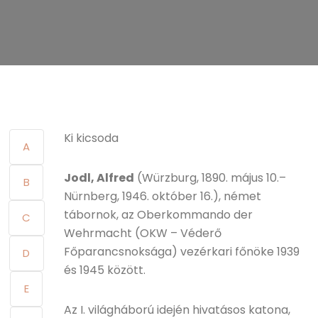
Ki kicsoda
A
Jodl, Alfred
(Würzburg, 1890. május 10.–
B
Nürnberg, 1946. október 16.), német
tábornok, az Oberkommando der
C
Wehrmacht (OKW – Véderő
Főparancsnoksága) vezérkari főnöke 1939
D
és 1945 között.
E
Az I. világháború idején hivatásos katona,