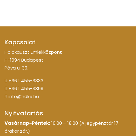
Kapcsolat
Holokauszt Emlékközpont
H-1094 Budapest
Páva u. 39.
+36 1 455-3333
+36 1 455-3399
info@hdke.hu
Nyitvatartás
Vasárnap-Péntek:
10:00 – 18:00 (A jegypénztár 17
órakor zár.)