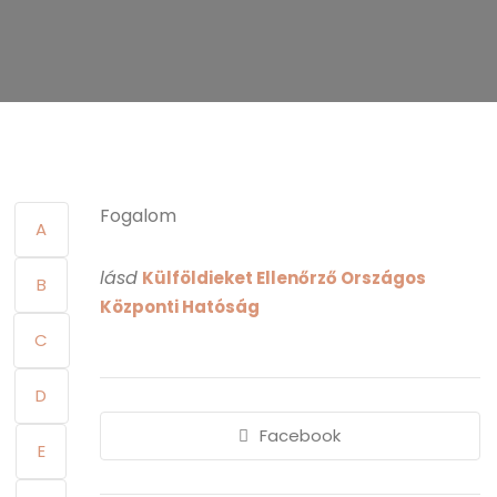
Fogalom
A
lásd
Külföldieket Ellenőrző Országos
B
Központi Hatóság
C
D
Facebook
E