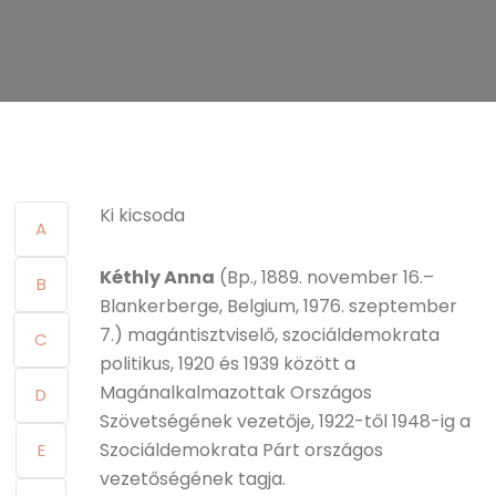
Ki kicsoda
A
Kéthly Anna
(Bp., 1889. november 16.–
B
Blankerberge, Belgium, 1976. szeptember
7.) magántisztviselő, szociáldemokrata
C
politikus, 1920 és 1939 között a
Magánalkalmazottak Országos
D
Szövetségének vezetője, 1922-től 1948-ig a
Szociáldemokrata Párt országos
E
vezetőségének tagja.