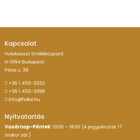
Kapcsolat
Holokauszt Emlékközpont
H-1094 Budapest
Páva u. 39.
+36 1 455-3333
+36 1 455-3399
info@hdke.hu
Nyitvatartás
Vasárnap-Péntek:
10:00 – 18:00 (A jegypénztár 17
órakor zár.)