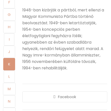
F
1948-ban kizárják a pártból, mert ellenzi a
G
Magyar Kommunista Pártba történő
beolvasztást. 1949-ben letartóztatják,
H
1954-ben koncepciós perben
életfogytiglani fegyházra ítélik;
I
ugyanebben az évben szabadlábra
helyezik, rendőri felügyelet alatt marad. A
J
Nagy Imre-kormányban államminiszter,
1956 novemberében külföldre távozik,
K
1994-ben rehabilitálják.
L
M
Facebook
N