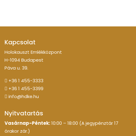
Kapcsolat
Holokauszt Emlékközpont
H-1094 Budapest
Páva u. 39.
+36 1 455-3333
+36 1 455-3399
info@hdke.hu
Nyitvatartás
Vasárnap-Péntek:
10:00 – 18:00 (A jegypénztár 17
órakor zár.)