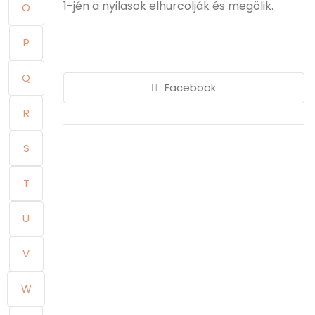
1-jén a nyilasok elhurcolják és megölik.
O
P
Q
Facebook
R
S
T
U
V
W