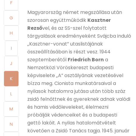
F
Magyarország német megszállása után
G
szorosan együttműködik
Kasztner
Rezső
vel, és az SS-szel folytatott
H
tárgyalások eredményeként Svájcba induló
„Kasztner-vonat” utaslistájának
I
összeállításában is részt vesz. 1944
szeptemberétől
Friedrich Born
a
J
Nemzetközi Vöröskereszt budapesti
képviselete „A” osztályának vezetésével
K
bízza meg. Cionista munkatársaival a
nyilasok hatalomra jutása után több száz
L
zsidó felnőttnek és gyereknek adnak valódi
és hamis védőleveleket, élelmezni
M
próbálják védenceiket és a budapesti
gettó lakóit. A nyilas hatalomátvételt
N
követően a Zsidó Tanács tagja. 1945. január