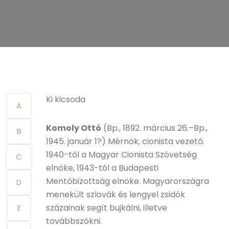
Ki kicsoda
A
Komoly Ottó
(Bp., 1892. március 26.–Bp.,
B
1945. január 1?) Mérnök, cionista vezető.
1940-től a Magyar Cionista Szövetség
C
elnöke, 1943-tól a Budapesti
Mentőbizottság elnöke. Magyarországra
D
menekült szlovák és lengyel zsidók
százainak segít bujkálni, illetve
E
továbbszökni.