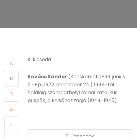
Ki kicsoda
A
Kovács Sándor
(Kecskemét, 1893. június
B
11.–Bp., 1972. december 24.) 1944-től
haláláig szombathelyi római katolikus
C
püspök, a Felsőház tagja (1944–1945).
D
E
Facebook