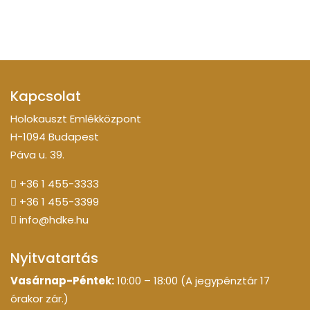
Kapcsolat
Holokauszt Emlékközpont
H-1094 Budapest
Páva u. 39.
+36 1 455-3333
+36 1 455-3399
info@hdke.hu
Nyitvatartás
Vasárnap-Péntek:
10:00 – 18:00 (A jegypénztár 17
órakor zár.)