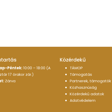
atartás
Közérdekű
ap-Péntek:
10:00 – 18:00 (A
TÁMOP
tár 17 órakor zár.)
Támogatás
t:
Zárva
Partnerek, támogatók
Közhasznúság
Közérdekű adatok
Adatvédelem