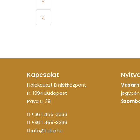
Y
Z
Kapcsolat
Nyitv
Holokauszt Emlékközpont
Vasárn
H-1094 Budapest
jegypénz
Páva u. 39.
Szomba
+36 1 455-3333
+36 1 455-3399
info@hdke.hu