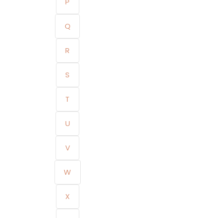
P
Q
R
S
T
U
V
W
X