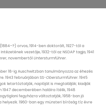
. (1884–?) orvos, 1914-ben doktorált, 1927-től a
ntézetének vezetője, 1932-től az NSDAP tagja, 1941
hrer
, novembertől
Untersturmführer
.
mber 18-ig Auschwitzban tanulmányozza az éhezés
re. 1943 februárjában SS-
Obersturmführer
. 1945
k letartóztatják, naplóját is megtalálják; kiadják
 1947 decemberében halálra ítélik, 1948
ogytiglani fegyházra változtatják, 1958-ban jó
 helyezik. 1960-ban egy münsteri bíróság tíz évre