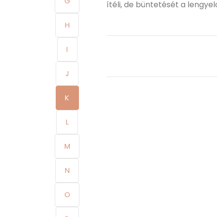
G
ítéli, de büntetését a lengye
H
I
J
K
L
M
N
O