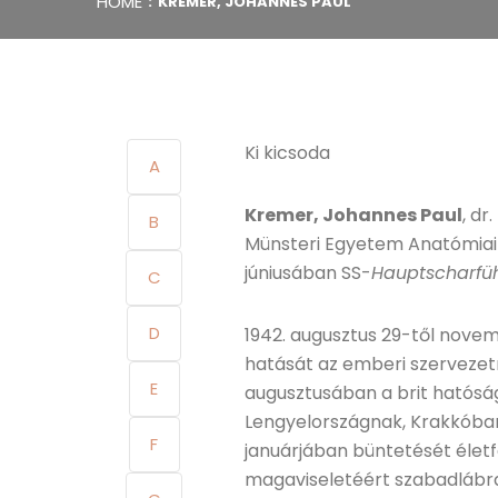
HOME
KREMER, JOHANNES PAUL
Ki kicsoda
A
Kremer, Johannes Paul
, dr
B
Münsteri Egyetem Anatómiai I
júniusában SS-
Hauptscharfü
C
D
1942. augusztus 29-től nove
hatását az emberi szervezet
E
augusztusában a brit hatóságo
Lengyelországnak, Krakkóban
F
januárjában büntetését életf
magaviseletéért szabadlábra