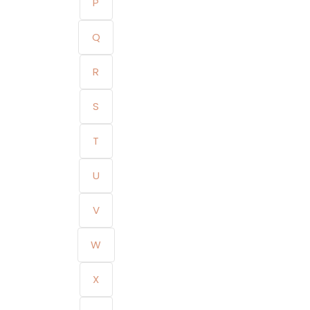
P
Q
R
S
T
U
V
W
X