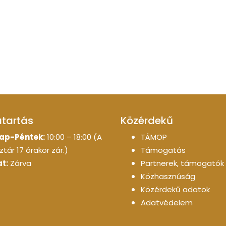
atartás
Közérdekű
ap-Péntek:
10:00 – 18:00 (A
TÁMOP
tár 17 órakor zár.)
Támogatás
t:
Zárva
Partnerek, támogatók
Közhasznúság
Közérdekű adatok
Adatvédelem