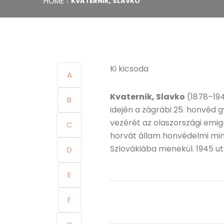
HOME
KVATERNIK, SLAVKO
Ki kicsoda
A
Kvaternik, Slavko
(1878–1947
B
idején a zágrábi 25. honvéd
vezérét az olaszországi emigr
C
horvát állam honvédelmi min
Szlovákiába menekül. 1945 után
D
E
F