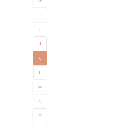
G
H
I
J
K
L
M
N
O