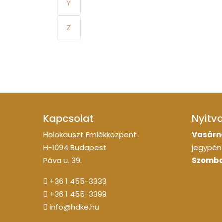
Y
Z
Kapcsolat
Nyitv
Holokauszt Emlékközpont
Vasárn
H-1094 Budapest
jegypénz
Páva u. 39.
Szomba
+36 1 455-3333
+36 1 455-3399
info@hdke.hu