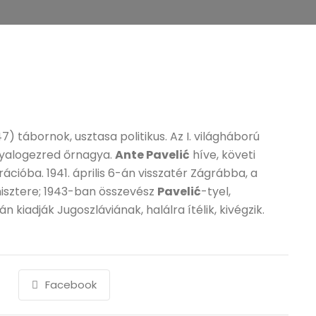
) tábornok, usztasa politikus. Az I. világháború
 gyalogezred őrnagya.
Ante Pavelić
híve, követi
ációba. 1941. április 6-án visszatér Zágrábba, a
isztere; 1943-ban összevész
Pavelić
-tyel,
 kiadják Jugoszláviának, halálra ítélik, kivégzik.
Facebook