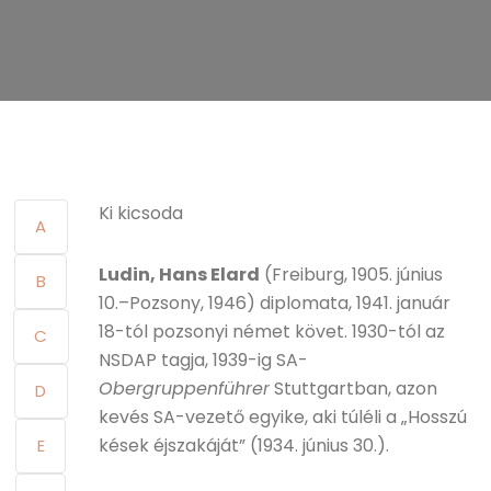
Ki kicsoda
A
Ludin, Hans Elard
(Freiburg, 1905. június
B
10.–Pozsony, 1946) diplomata, 1941. január
18-tól pozsonyi német követ. 1930-tól az
C
NSDAP tagja, 1939-ig SA-
Obergruppenführer
Stuttgartban, azon
D
kevés SA-vezető egyike, aki túléli a „Hosszú
kések éjszakáját” (1934. június 30.).
E