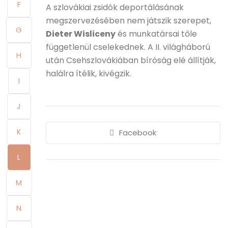
F
A szlovákiai zsidók deportálásának
megszervezésében nem játszik szerepet,
G
Dieter Wisliceny
és munkatársai tőle
függetlenül cselekednek. A II. világháború
H
után Csehszlovákiában bíróság elé állítják,
halálra ítélik, kivégzik.
I
J
K
Facebook
L
M
N