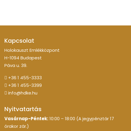
Kapcsolat
Holokauszt Emlékközpont
H-1094 Budapest
Páva u. 39.
+36 1 455-3333
+36 1 455-3399
info@hdke.hu
Nyitvatartás
Vasárnap-Péntek:
10:00 – 18:00 (A jegypénztár 17
órakor zár.)