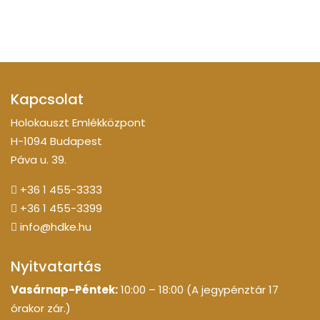
Kapcsolat
Holokauszt Emlékközpont
H-1094 Budapest
Páva u. 39.
+36 1 455-3333
+36 1 455-3399
info@hdke.hu
Nyitvatartás
Vasárnap-Péntek:
10:00 – 18:00 (A jegypénztár 17
órakor zár.)