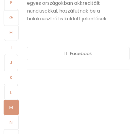
F
egyes országokban akkreditált
nunciusokkal, hozzáfutnak be a
G
holokausztról is küldött jelentések.
H
I
Facebook
J
K
L
M
N