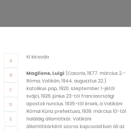
Ki kicsoda
A
Maglione, Luigi
(Casoria, 1877. március 2.–
B
Róma, Vatikán, 1944. augusztus 22.)
katolikus pap, 1920. szeptember 1-jétől
C
svájci, 1926. június 23-tól franciaországi
apostoli nuncius. 1935-től érsek, a Vatikáni
D
Római Kúria prefektusa, 1939. március 10-től
haláláig államtitkár. Vatikáni
E
államtitkárként szoros kapcsolatban áll az