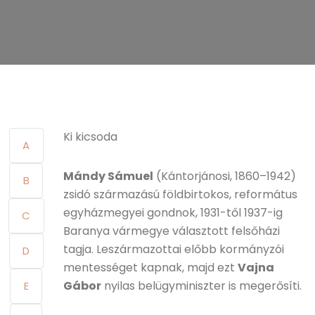
Ki kicsoda
A
Mándy Sámuel
(Kántorjánosi, 1860–1942)
B
zsidó származású földbirtokos, református
egyházmegyei gondnok, 1931-től 1937-ig
C
Baranya vármegye választott felsőházi
tagja. Leszármazottai előbb kormányzói
D
mentességet kapnak, majd ezt
Vajna
Gábor
nyilas belügyminiszter is megerősíti.
E