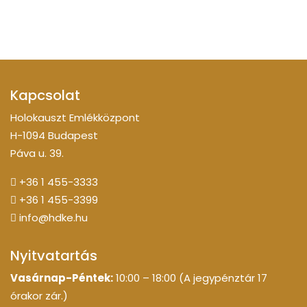
Kapcsolat
Holokauszt Emlékközpont
H-1094 Budapest
Páva u. 39.
+36 1 455-3333
+36 1 455-3399
info@hdke.hu
Nyitvatartás
Vasárnap-Péntek:
10:00 – 18:00 (A jegypénztár 17
órakor zár.)