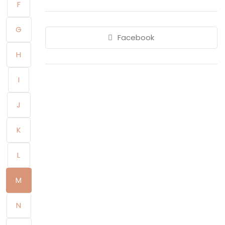
F
G
Facebook
H
I
J
K
L
M
N