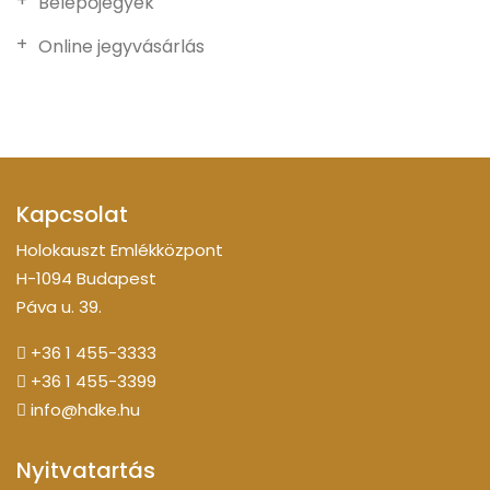
Belépőjegyek
Online jegyvásárlás
Kapcsolat
Holokauszt Emlékközpont
H-1094 Budapest
Páva u. 39.
+36 1 455-3333
+36 1 455-3399
info@hdke.hu
Nyitvatartás