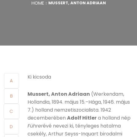
HOME
MUSSERT, ANTON ADRIAAN
Ki kicsoda
A
Mussert, Anton Adriaan
(Werkendam,
B
Hollandia, 1894. május 15.–Hága, 1946. május
7.) holland nemzetiszocialista. 1942
C
decemberében
Adolf Hitler
a holland nép
Führer
évé nevezi ki, tényleges hatalma
D
csekély, Arthur Seyss-Inquart birodalmi