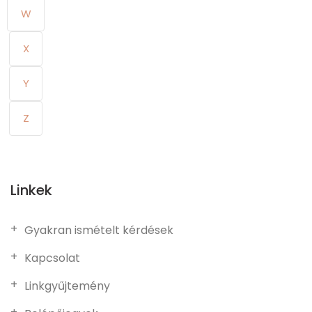
W
X
Y
Z
Linkek
Gyakran ismételt kérdések
Kapcsolat
Linkgyűjtemény