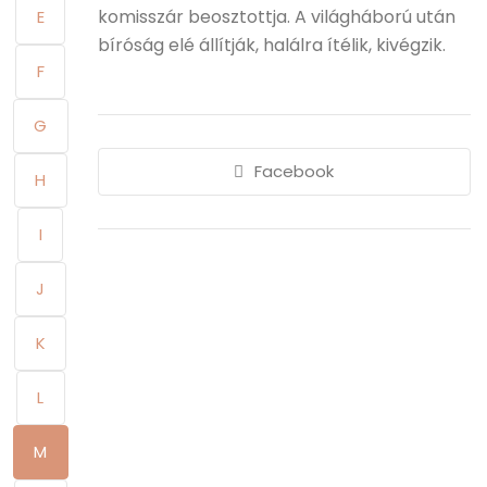
komisszár beosztottja. A világháború után
E
bíróság elé állítják, halálra ítélik, kivégzik.
F
G
Facebook
H
I
J
K
L
M