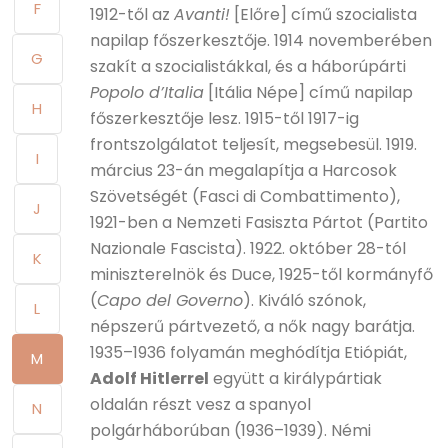
F
1912-től az
Avanti!
[Előre] című szocialista
napilap főszerkesztője. 1914 novemberében
G
szakít a szocialistákkal, és a háborúpárti
Popolo d’Italia
[Itália Népe] című napilap
H
főszerkesztője lesz. 1915-től 1917-ig
frontszolgálatot teljesít, megsebesül. 1919.
I
március 23-án megalapítja a Harcosok
Szövetségét (Fasci di Combattimento),
J
1921-ben a Nemzeti Fasiszta Pártot (Partito
Nazionale Fascista). 1922. október 28-tól
K
miniszterelnök és Duce, 1925-től kormányfő
(
Capo del Governo
). Kiváló szónok,
L
népszerű pártvezető, a nők nagy barátja.
1935–1936 folyamán meghódítja Etiópiát,
M
Adolf Hitlerrel
együtt a királypártiak
oldalán részt vesz a spanyol
N
polgárháborúban (1936–1939). Némi