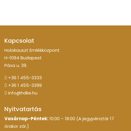
Kapcsolat
Holokauszt Emlékközpont
H-1094 Budapest
Páva u. 39.
+36 1 455-3333
+36 1 455-3399
info@hdke.hu
Nyitvatartás
Vasárnap-Péntek:
10:00 – 18:00 (A jegypénztár 17
órakor zár.)