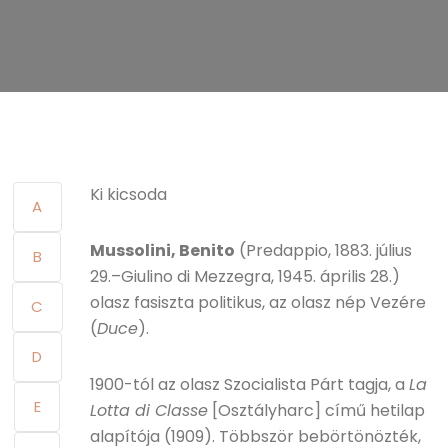
Ki kicsoda
A
Mussolini, Benito
(Predappio, 1883. július
B
29.–Giulino di Mezzegra, 1945. április 28.)
olasz fasiszta politikus, az olasz nép Vezére
C
(
Duce
).
D
1900-tól az olasz Szocialista Párt tagja, a
La
E
Lotta di Classe
[Osztályharc] című hetilap
alapítója (1909). Többször bebörtönözték,