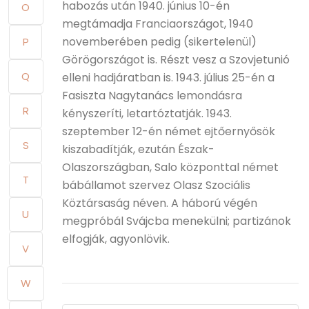
habozás után 1940. június 10-én
O
megtámadja Franciaországot, 1940
novemberében pedig (sikertelenül)
P
Görögországot is. Részt vesz a Szovjetunió
Q
elleni hadjáratban is. 1943. július 25-én a
Fasiszta Nagytanács lemondásra
R
kényszeríti, letartóztatják. 1943.
szeptember 12-én német ejtőernyősök
S
kiszabadítják, ezután Észak-
Olaszországban, Salo központtal német
T
bábállamot szervez Olasz Szociális
Köztársaság néven. A háború végén
U
megpróbál Svájcba menekülni; partizánok
elfogják, agyonlövik.
V
W