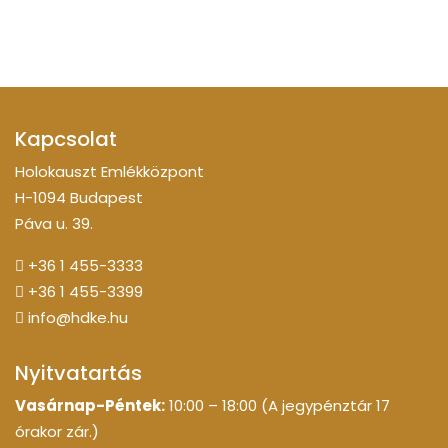
Kapcsolat
Holokauszt Emlékközpont
H-1094 Budapest
Páva u. 39.
+36 1 455-3333
+36 1 455-3399
info@hdke.hu
Nyitvatartás
Vasárnap-Péntek:
10:00 – 18:00 (A jegypénztár 17
órakor zár.)