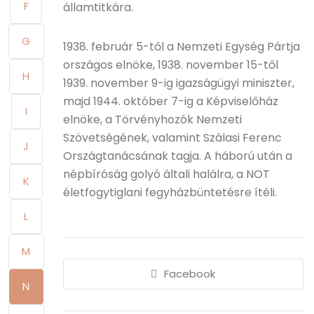
F
államtitkára.
G
1938. február 5-től a Nemzeti Egység Pártja
országos elnöke, 1938. november 15-től
H
1939. november 9-ig igazságügyi miniszter,
majd 1944. október 7-ig a Képviselőház
I
elnöke, a Törvényhozók Nemzeti
Szövetségének, valamint Szálasi Ferenc
J
Országtanácsának tagja. A háború után a
népbíróság golyó általi halálra, a NOT
K
életfogytiglani fegyházbüntetésre ítéli.
L
M
Facebook
N