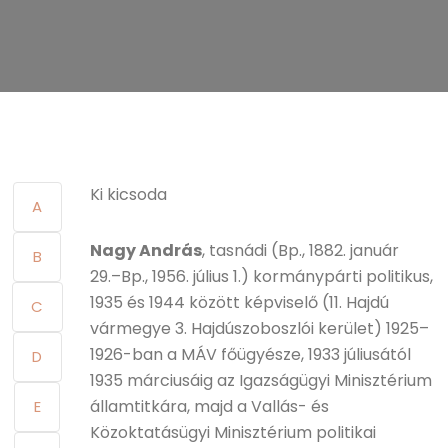
Ki kicsoda
A
Nagy András
, tasnádi (Bp., 1882. január
B
29.–Bp., 1956. július 1.) kormánypárti politikus,
1935 és 1944 között képviselő (11. Hajdú
C
vármegye 3. Hajdúszoboszlói kerület) 1925–
1926-ban a MÁV főügyésze, 1933 júliusától
D
1935 márciusáig az Igazságügyi Minisztérium
államtitkára, majd a Vallás- és
E
Közoktatásügyi Minisztérium politikai