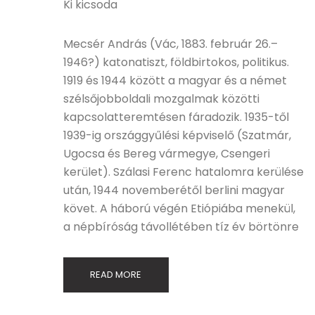
Ki kicsoda
Mecsér András (Vác, 1883. február 26.–
1946?) katonatiszt, földbirtokos, politikus.
1919 és 1944 között a magyar és a német
szélsőjobboldali mozgalmak közötti
kapcsolatteremtésen fáradozik. 1935-től
1939-ig országgyűlési képviselő (Szatmár,
Ugocsa és Bereg vármegye, Csengeri
kerület). Szálasi Ferenc hatalomra kerülése
után, 1944 novemberétől berlini magyar
követ. A háború végén Etiópiába menekül,
a népbíróság távollétében tíz év börtönre
READ MORE