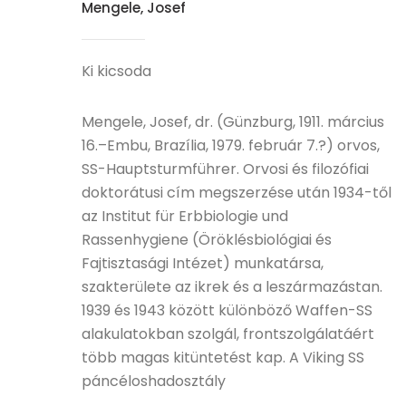
Mengele, Josef
Ki kicsoda
Mengele, Josef, dr. (Günzburg, 1911. március
16.–Embu, Brazília, 1979. február 7.?) orvos,
SS-Hauptsturmführer. Orvosi és filozófiai
doktorátusi cím megszerzése után 1934-től
az Institut für Erbbiologie und
Rassenhygiene (Öröklésbiológiai és
Fajtisztasági Intézet) munkatársa,
szakterülete az ikrek és a leszármazástan.
1939 és 1943 között különböző Waffen-SS
alakulatokban szolgál, frontszolgálatáért
több magas kitüntetést kap. A Viking SS
páncéloshadosztály