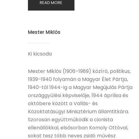
READ MORE
Mester Miklós
Ki kicsoda
Mester Miklós (1906–1989) közíró, politikus,
1939–1940 folyamán a Magyar Élet Pártja,
1940-től 1944-ig a Magyar Megújulás Pártja
országgyűlési képviselője, 1944 áprilisa és
októbere között a Vallás- és
Közoktatásügyi Minisztérium államtitkára.
Szorosan együttműködik a cionista
ellenállókkal, elsősorban Komoly Ottóval,
sokat tesz több neves zsidó művész