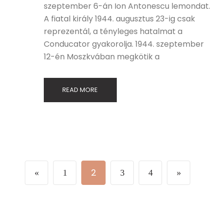
szeptember 6-án Ion Antonescu lemondat.
A fiatal király 1944. augusztus 23-ig csak
reprezentál, a tényleges hatalmat a
Conducator gyakorolja. 1944. szeptember
12-én Moszkvában megkötik a
READ MORE
2
«
1
3
4
»