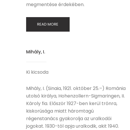
megmentése érdekében.
READ MORE
Mihály, I.
Ki kicsoda
Mihály, I. (Sinaia, 1921. október 25.–) Románia
utolsó királya, Hohenzollern-Sigmaringen, II.
Károly fia. Először 1927-ben kerül trónra,
kiskorúsága miatt háromtagú
régenstanács gyakorolja az uralkodói
jogokat. 1930-tól apja uralkodik, akit 1940.