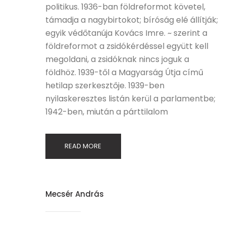
politikus. 1936-ban földreformot követel,
támadja a nagybirtokot; bíróság elé állítják;
egyik védőtanúja Kovács Imre. ~ szerint a
földreformot a zsidókérdéssel együtt kell
megoldani, a zsidóknak nincs joguk a
földhöz. 1939-től a Magyarság Útja című
hetilap szerkesztője. 1939-ben
nyilaskeresztes listán kerül a parlamentbe;
1942-ben, miután a párttilalom
READ MORE
Mecsér András