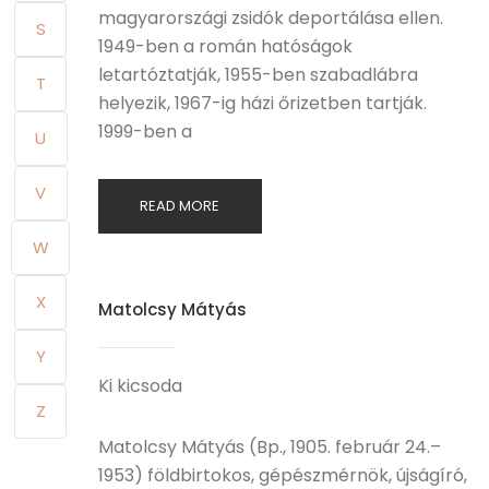
magyarországi zsidók deportálása ellen.
S
1949-ben a román hatóságok
letartóztatják, 1955-ben szabadlábra
T
helyezik, 1967-ig házi őrizetben tartják.
1999-ben a
U
V
READ MORE
W
X
Matolcsy Mátyás
Y
Ki kicsoda
Z
Matolcsy Mátyás (Bp., 1905. február 24.–
1953) földbirtokos, gépészmérnök, újságíró,