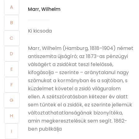
A
Marr, Wilhelm
B
Ki kicsoda
C
Marr, Wilhelm (Hamburg, 1818–1904) német
D
antiszemita újságíró; az 1873-as pénzügyi
válságért a zsidókat teszi felelőssé,
E
kifogásolja – szerinte – aránytalanul nagy
számukat a kormányban és a sajtóban, s
F
küzdelmet követel a zsidó világuralom
ellen. A szétszóratásban kétezer év alatt
G
sem tűntek el a zsidók, ez szerinte jellemük
változtathatatlanságának bizonyítéka,
H
amin megkeresztelésük sem segít. 1862-
ben publikálja
I