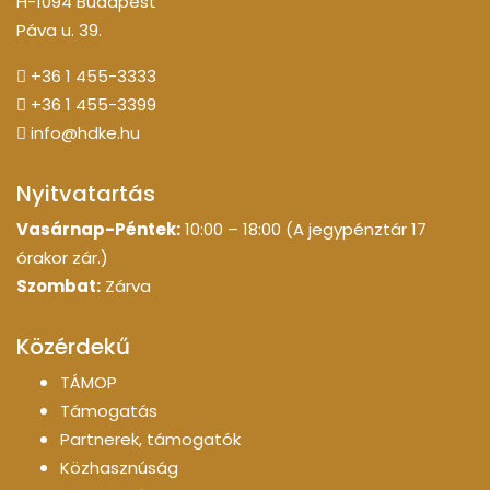
H-1094 Budapest
Páva u. 39.
+36 1 455-3333
+36 1 455-3399
info@hdke.hu
Nyitvatartás
Vasárnap-Péntek:
10:00 – 18:00 (A jegypénztár 17
órakor zár.)
Szombat:
Zárva
Közérdekű
TÁMOP
Támogatás
Partnerek, támogatók
Közhasznúság