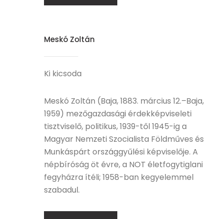
Meskó Zoltán
Ki kicsoda
Meskó Zoltán (Baja, 1883. március 12.–Baja,
1959) mezőgazdasági érdekképviseleti
tisztviselő, politikus, 1939-től 1945-ig a
Magyar Nemzeti Szocialista Földműves és
Munkáspárt országgyűlési képviselője. A
népbíróság öt évre, a NOT életfogytiglani
fegyházra ítéli; 1958-ban kegyelemmel
szabadul.