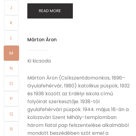
J
READ MORE
K
L
Márton Áron
M
Ki kicsoda
N
Márton Áron (Csíkszentdomonkos, 1896–
O
Gyulafehérvár, 1980) katolikus püspök, 1932
és 1938 között az Erdélyi Iskola című
P
folyóirat szerkesztője. 1938-tól
gyulafehérvári püspök. 1944. május 18-án a
Q
kolozsvári Szent Mihály-templomban
három fiatal pap felszentelése alkalmából
R
mondott beszédében szót emel a