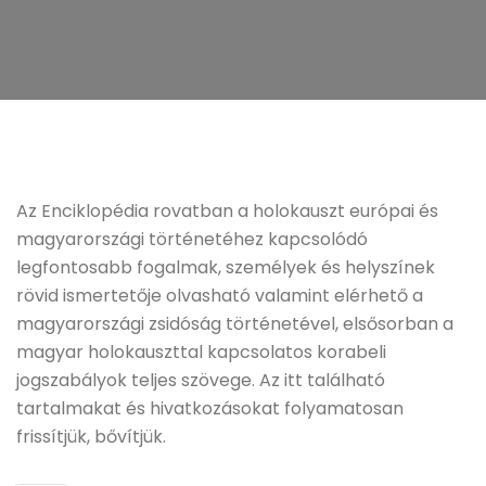
Az Enciklopédia rovatban a holokauszt európai és
magyarországi történetéhez kapcsolódó
legfontosabb fogalmak, személyek és helyszínek
rövid ismertetője olvasható valamint elérhető a
magyarországi zsidóság történetével, elsősorban a
magyar holokauszttal kapcsolatos korabeli
jogszabályok teljes szövege. Az itt található
tartalmakat és hivatkozásokat folyamatosan
frissítjük, bővítjük.