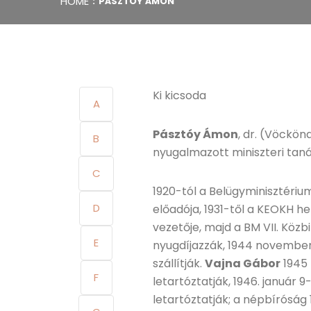
HOME
PÁSZTÓY ÁMON
Ki kicsoda
A
Pásztóy Ámon
, dr. (Vöckönd
B
nyugalmazott miniszteri tan
C
1920-tól a Belügyminisztériu
D
előadója, 1931-től a KEOKH helye
vezetője, majd a BM VII. Közb
E
nyugdíjazzák, 1944 november
szállítják.
Vajna Gábor
1945 
F
letartóztatják, 1946. január 
letartóztatják; a népbíróság 