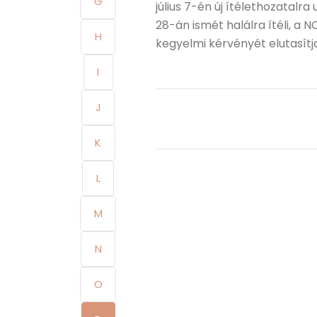
G
július 7-én új ítélethozatalr
28-án ismét halálra ítéli, a 
H
kegyelmi kérvényét elutasítja
I
J
K
L
M
N
O