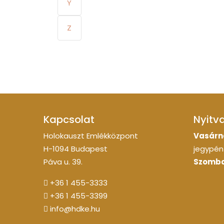
Y
Z
Kapcsolat
Nyitv
Holokauszt Emlékközpont
Vasárn
H-1094 Budapest
jegypénz
Páva u. 39.
Szomba
+36 1 455-3333
+36 1 455-3399
info@hdke.hu