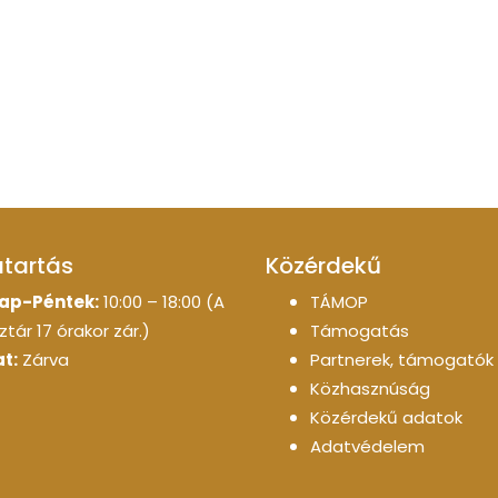
atartás
Közérdekű
ap-Péntek:
10:00 – 18:00 (A
TÁMOP
tár 17 órakor zár.)
Támogatás
t:
Zárva
Partnerek, támogatók
Közhasznúság
Közérdekű adatok
Adatvédelem