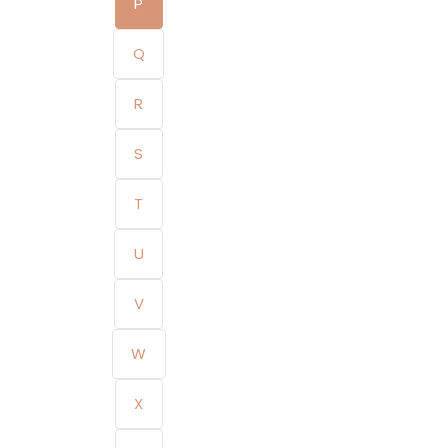
P
Q
R
S
T
U
V
W
X