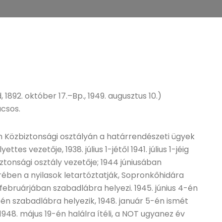
, 1892. október 17.–Bp., 1949. augusztus 10.)
ácsos.
m Közbiztonsági osztályán a határrendészeti ügyek
ttes vezetője, 1938. július 1-jétől 1941. július 1-jéig
iztonsági osztály vezetője; 1944 júniusában
ében a nyilasok letartóztatják, Sopronkőhidára
februárjában szabadlábra helyezi. 1945. június 4-én
9-én szabadlábra helyezik, 1948. január 5-én ismét
1948. május 19-én halálra ítéli, a NOT ugyanez év