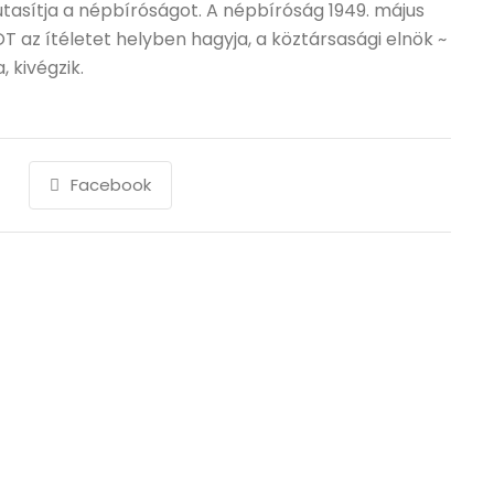
a utasítja a népbíróságot. A népbíróság 1949. május
NOT az ítéletet helyben hagyja, a köztársasági elnök ~
, kivégzik.
Facebook