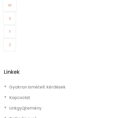
W
X
Y
Z
Linkek
Gyakran ismételt kérdések
Kapcsolat
Linkgyűjtemény