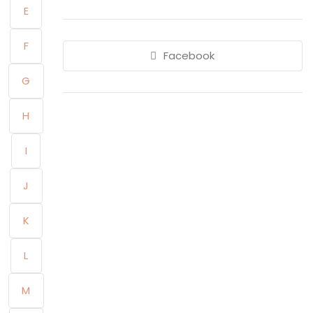
E
F
Facebook
G
H
I
J
K
L
M