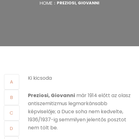
HOME
PREZIOSI, GIOVANNI
Ki kicsoda
A
Preziosi, Giovanni
már 1914 előtt az olasz
B
antiszemitizmus legmarkánsabb
képviselője; a Duce soha nem kedvelte,
C
1936/1937-ig semmilyen jelentős posztot
nem tölt be.
D