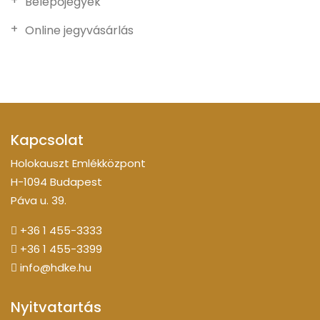
Belépőjegyek
Online jegyvásárlás
Kapcsolat
Holokauszt Emlékközpont
H-1094 Budapest
Páva u. 39.
+36 1 455-3333
+36 1 455-3399
info@hdke.hu
Nyitvatartás