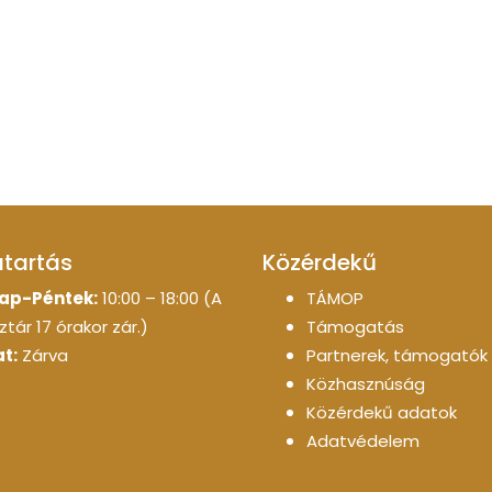
atartás
Közérdekű
ap-Péntek:
10:00 – 18:00 (A
TÁMOP
tár 17 órakor zár.)
Támogatás
t:
Zárva
Partnerek, támogatók
Közhasznúság
Közérdekű adatok
Adatvédelem