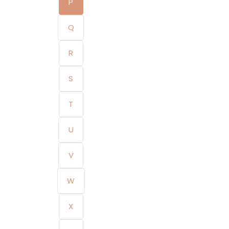
P
Q
R
S
T
U
V
W
X