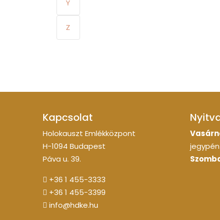
Y
Z
Kapcsolat
Nyitv
Holokauszt Emlékközpont
Vasárn
H-1094 Budapest
jegypénz
Páva u. 39.
Szomba
+36 1 455-3333
+36 1 455-3399
info@hdke.hu