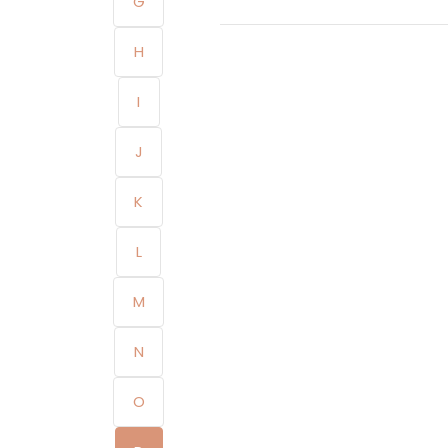
G
H
I
J
K
L
M
N
O