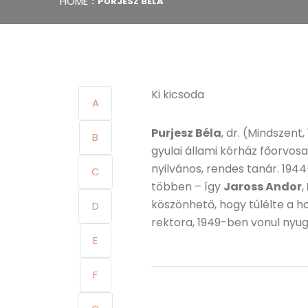
HOME
PURJESZ BÉLA
Ki kicsoda
A
Purjesz Béla
, dr. (Mindszent
B
gyulai állami kórház főorvosa,
nyilvános, rendes tanár. 194
C
többen – így
Jaross Andor
,
köszönhető, hogy túlélte a 
D
rektora, 1949-ben vonul nyu
E
F