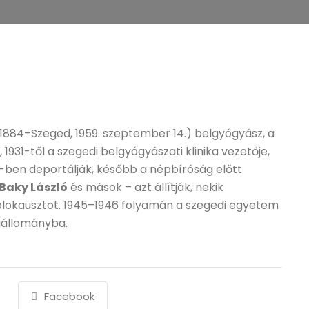
, 1884–Szeged, 1959. szeptember 14.) belgyógyász, a
 1931-től a szegedi belgyógyászati klinika vezetője,
4-ben deportálják, később a népbíróság előtt
Baky László
és mások – azt állítják, nekik
holokausztot. 1945–1946 folyamán a szegedi egyetem
gállományba.
Facebook