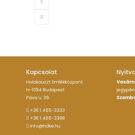
Y
Z
Kapcsolat
Nyitv
Holokauszt Emlékközpont
Vasárn
H-1094 Budapest
jegypénz
Páva u. 39.
Szomba
+36 1 455-3333
+36 1 455-3399
info@hdke.hu