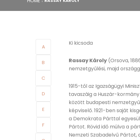
HOME
RASSAY KÁROLY
Ki kicsoda
A
Rassay Károly
(Orsova, 1886
B
nemzetgyűlési, majd országgyű
C
1915-től az Igazságügyi Minisz
D
tavaszáig a Huszár-kormány ig
között budapesti nemzetgyűlé
E
képviselő. 1921-ben saját kis
a Demokrata Párttal egyesü
F
Pártot. Rövid idő múlva a p
Nemzeti Szabadelvű Pártot, 