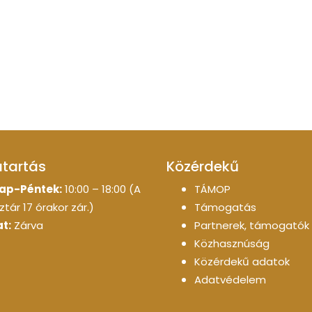
atartás
Közérdekű
ap-Péntek:
10:00 – 18:00 (A
TÁMOP
tár 17 órakor zár.)
Támogatás
t:
Zárva
Partnerek, támogatók
Közhasznúság
Közérdekű adatok
Adatvédelem