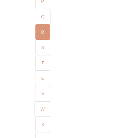
P
Q
R
S
T
U
V
W
X