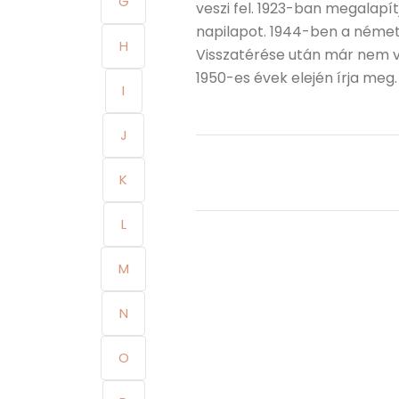
G
veszi fel. 1923-ban megalapítj
napilapot. 1944-ben a német
H
Visszatérése után már nem ve
1950-es évek elején írja meg.
I
J
K
L
M
N
O