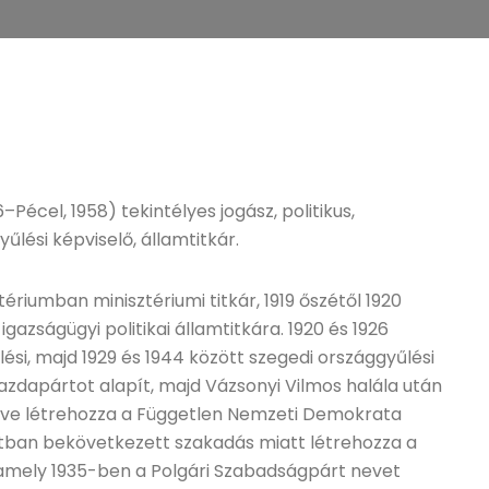
–Pécel, 1958) tekintélyes jogász, politikus,
lési képviselő, államtitkár.
tériumban minisztériumi titkár, 1919 őszétől 1920
azságügyi politikai államtitkára. 1920 és 1926
si, majd 1929 és 1944 között szegedi országgyűlési
gazdapártot alapít, majd Vázsonyi Vilmos halála után
lve létrehozza a Független Nemzeti Demokrata
ártban bekövetkezett szakadás miatt létrehozza a
amely 1935-ben a Polgári Szabadságpárt nevet