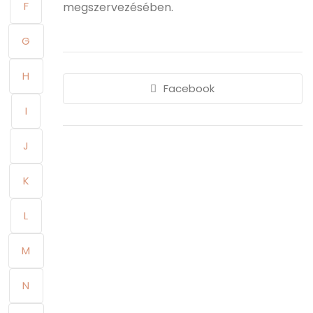
F
megszervezésében.
G
H
Facebook
I
J
K
L
M
N