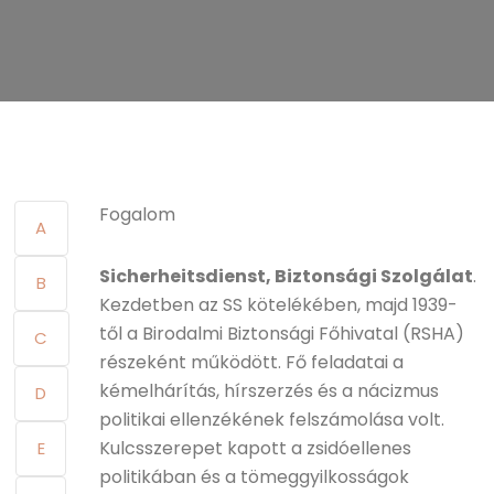
Fogalom
A
Sicherheitsdienst, Biztonsági Szolgálat
.
B
Kezdetben az SS kötelékében, majd 1939-
től a Birodalmi Biztonsági Főhivatal (RSHA)
C
részeként működött. Fő feladatai a
kémelhárítás, hírszerzés és a nácizmus
D
politikai ellenzékének felszámolása volt.
Kulcsszerepet kapott a zsidóellenes
E
politikában és a tömeggyilkosságok