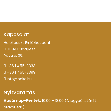
Kapcsolat
Holokauszt Emlékközpont
H-1094 Budapest
Páva u. 39.
+36 1 455-3333
+36 1 455-3399
info@hdke.hu
Nyitvatartás
Vasárnap-Péntek:
10:00 – 18:00 (A jegypénztár 17
órakor zár.)