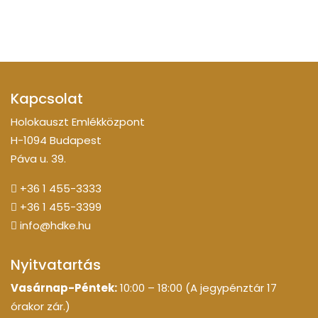
Kapcsolat
Holokauszt Emlékközpont
H-1094 Budapest
Páva u. 39.
+36 1 455-3333
+36 1 455-3399
info@hdke.hu
Nyitvatartás
Vasárnap-Péntek:
10:00 – 18:00 (A jegypénztár 17
órakor zár.)