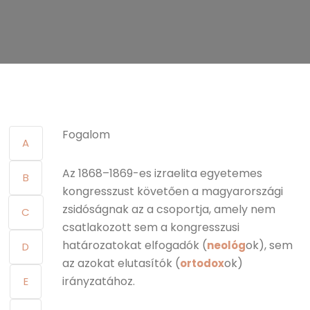
Fogalom
A
Az 1868–1869-es izraelita egyetemes
B
kongresszust követően a magyarországi
zsidóságnak az a csoportja, amely nem
C
csatlakozott sem a kongresszusi
határozatokat elfogadók (
ok), sem
neológ
D
az azokat elutasítók (
ok)
ortodox
irányzatához.
E