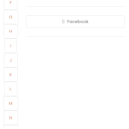
F
G
Facebook
H
I
J
K
L
M
N