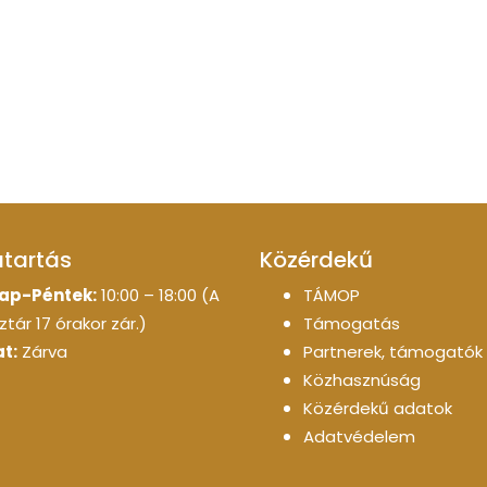
atartás
Közérdekű
ap-Péntek:
10:00 – 18:00 (A
TÁMOP
tár 17 órakor zár.)
Támogatás
t:
Zárva
Partnerek, támogatók
Közhasznúság
Közérdekű adatok
Adatvédelem