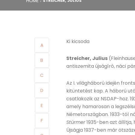
HOME
STREICHER, JULIUS
Ki kicsoda
A
Streicher, Julius
(Fleinhause
B
antiszemita újságíró, náci pá
C
Az I. világháború idején fro
D
kitüntetést kap. A háború ut
csatlakozik az NSDAP-hoz. 1
E
amely hamarosan a legszélső
Németországban. 1933-tól ná
F
Stürmer
1935-ben azt állítja, 
Újságja 1937-ben már ötszáz