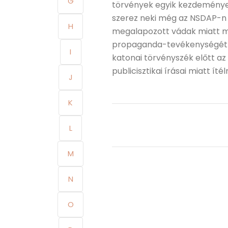
G
törvények egyik kezdeményez
szerez neki még az NSDAP-n b
H
megalapozott vádak miatt me
propaganda-tevékenységét t
I
katonai törvényszék előtt az 
publicisztikai írásai miatt íté
J
K
L
M
N
O