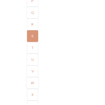
P
Q
R
S
T
U
V
W
X