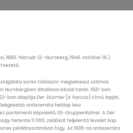
n, 1885. február 12.–Nürnberg, 1946. október 16.)
rtvezető.
ntszolgálata során többször megsebesül, számos
án Nürnbergben általános iskolai tanár, 1921-ben
923-ban alapítja
Der Stürmer
[A harcos] című lapját,
ségesebb antiszemita hetilap lesz
ci parlamenti képviselő, SS-
Gruppenführer
. A
Der
hogy hetente 11 000, zsidókat feljelentő levelet kap.
ezres példányszámban fogy. Az 1935-ös antiszemita