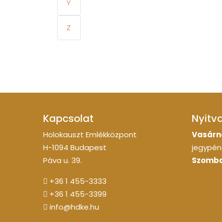
Y
Z
Kapcsolat
Nyitv
Holokauszt Emlékközpont
Vasárn
H-1094 Budapest
jegypénz
Páva u. 39.
Szomba
+36 1 455-3333
+36 1 455-3399
info@hdke.hu