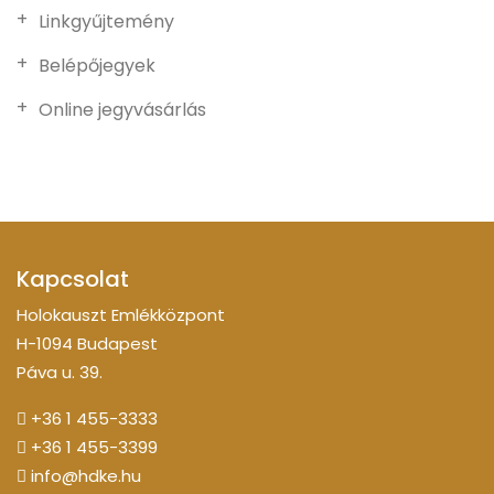
Linkgyűjtemény
Belépőjegyek
Online jegyvásárlás
Kapcsolat
Holokauszt Emlékközpont
H-1094 Budapest
Páva u. 39.
+36 1 455-3333
+36 1 455-3399
info@hdke.hu