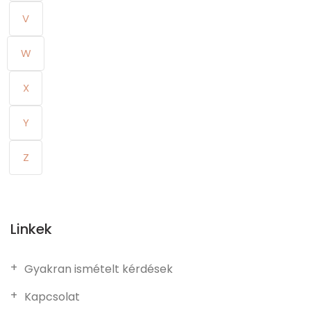
V
W
X
Y
Z
Linkek
Gyakran ismételt kérdések
Kapcsolat