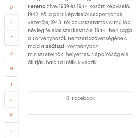
Ferenc
híve, 1939 és 1944 között képviselő,
D
1942-től a párt képviselői csoportjának
vezetője; 1943-tól az Összetartás című lap
E
névleg felelős szerkesztője. 1944-ben tagja
F
a Törvényhozók Nemzeti Szövetségének,
majd a
Szálasi
-kormányban
G
miniszterelnök-helyettes. Népbíróság elé
állítják, halálra ítélik, kivégzik.
H
I
Facebook
J
K
L