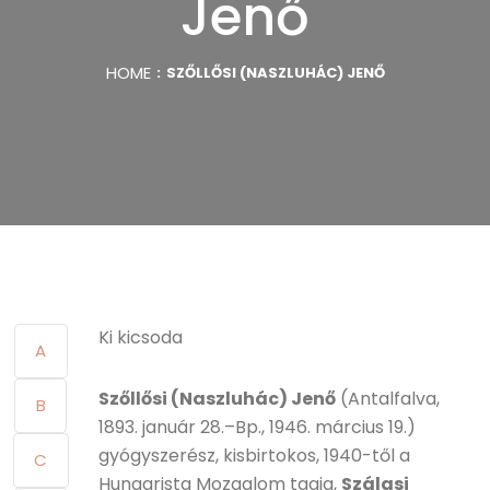
Jenő
HOME
SZŐLLŐSI (NASZLUHÁC) JENŐ
Ki kicsoda
A
Szőllősi (Naszluhác) Jenő
(Antalfalva,
B
1893. január 28.–Bp., 1946. március 19.)
gyógyszerész, kisbirtokos, 1940-től a
C
Hungarista Mozgalom tagja,
Szálasi