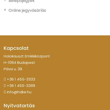
Belépőjegyek
Online jegyvásárlás
Kapcsolat
Holokauszt Emlékközpont
H-1094 Budapest
Páva u. 39.
+36 1 455-3333
+36 1 455-3399
info@hdke.hu
Nyitvatartás