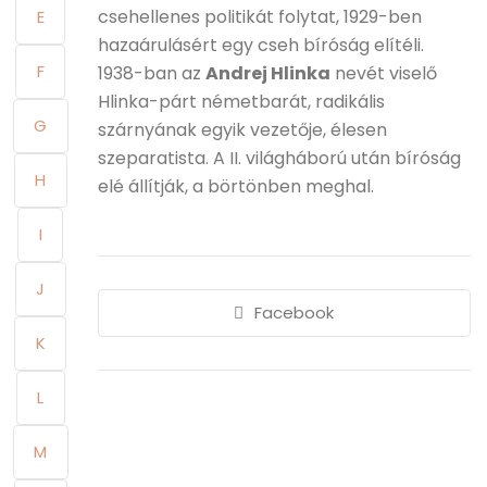
csehellenes politikát folytat, 1929-ben
E
hazaárulásért egy cseh bíróság elítéli.
F
1938-ban az
Andrej Hlinka
nevét viselő
Hlinka-párt németbarát, radikális
G
szárnyának egyik vezetője, élesen
szeparatista. A II. világháború után bíróság
H
elé állítják, a börtönben meghal.
I
J
Facebook
K
L
M