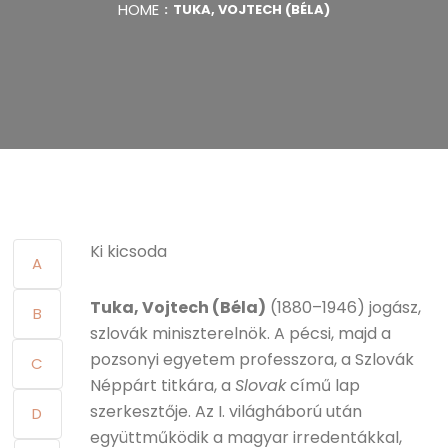
HOME
TUKA, VOJTECH (BÉLA)
Ki kicsoda
A
Tuka, Vojtech (Béla)
(1880–1946) jogász,
B
szlovák miniszterelnök. A pécsi, majd a
pozsonyi egyetem professzora, a Szlovák
C
Néppárt titkára, a
Slovak
című lap
szerkesztője. Az I. világháború után
D
együttműködik a magyar irredentákkal,