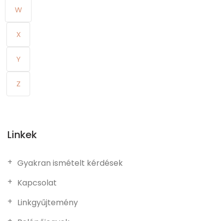
W
X
Y
Z
Linkek
Gyakran ismételt kérdések
Kapcsolat
Linkgyűjtemény