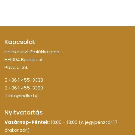
Kapcsolat
Holokauszt Emlékközpont
H-1094 Budapest
Páva u. 39.
+36 1 455-3333
+36 1 455-3399
info@hdke.hu
Nyitvatartás
Vasárnap-Péntek:
10:00 – 18:00 (A jegypénztár 17
órakor zár.)