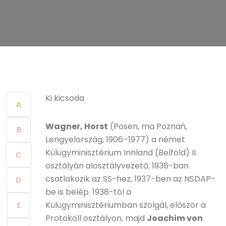
Ki kicsoda
A
Wagner, Horst
(Posen, ma Poznań,
B
Lengyelország, 1906–1977) a német
Külügyminisztérium Innland (Belföld) II.
C
osztályán alosztályvezető; 1936-ban
csatlakozik az SS-hez, 1937-ben az NSDAP-
D
be is belép. 1938-tól a
Külügyminisztériumban szolgál, először a
E
Protokoll osztályon, majd
Joachim von