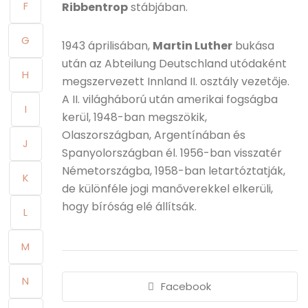
F
Ribbentrop
stábjában.
G
1943 áprilisában,
Martin Luther
bukása
után az Abteilung Deutschland utódaként
H
megszervezett Innland II. osztály vezetője.
A II. világháború után amerikai fogságba
I
kerül, 1948-ban megszökik,
Olaszországban, Argentínában és
J
Spanyolországban él. 1956-ban visszatér
Németországba, 1958-ban letartóztatják,
K
de különféle jogi manőverekkel elkerüli,
hogy bíróság elé állítsák.
L
M
N
Facebook