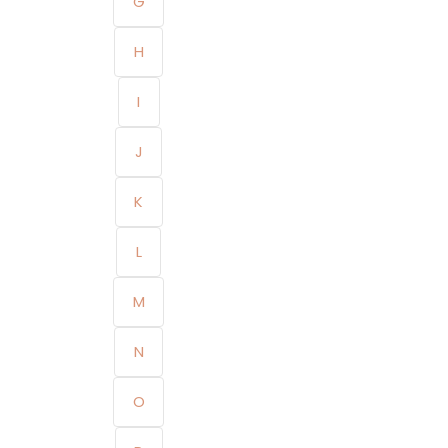
G
H
I
J
K
L
M
N
O