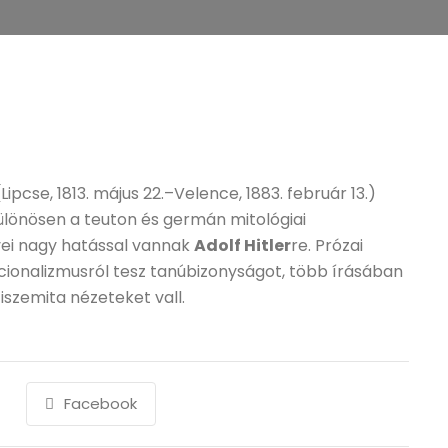
Lipcse, 1813. május 22.–Velence, 1883. február 13.)
ülönösen a teuton és germán mitológiai
vei nagy hatással vannak
Adolf Hitler
re. Prózai
cionalizmusról tesz tanúbizonyságot, több írásában
tiszemita nézeteket vall.
Facebook