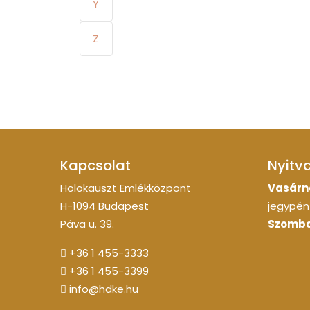
Y
Z
Kapcsolat
Nyitv
Holokauszt Emlékközpont
Vasárn
H-1094 Budapest
jegypénz
Páva u. 39.
Szomba
+36 1 455-3333
+36 1 455-3399
info@hdke.hu