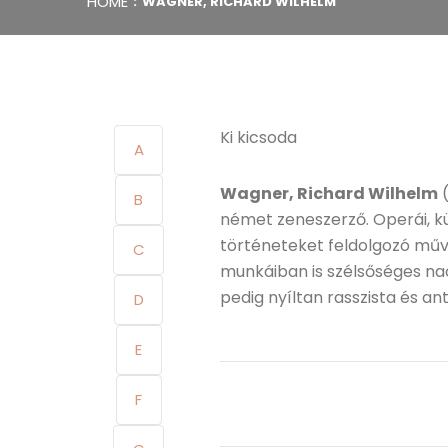
HOME
WAGNER, RICHARD WILHELM
Ki kicsoda
A
Wagner, Richard Wilhelm
(
B
német zeneszerző. Operái, k
történeteket feldolgozó mű
C
munkáiban is szélsőséges na
pedig nyíltan rasszista és an
D
E
F