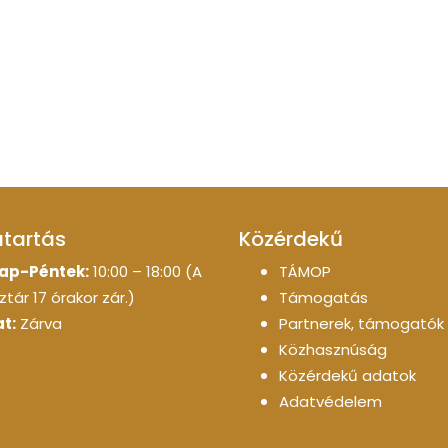
atartás
Közérdekű
ap-Péntek:
10:00 – 18:00 (A
TÁMOP
tár 17 órakor zár.)
Támogatás
t:
Zárva
Partnerek, támogatók
Közhasznúság
Közérdekű adatok
Adatvédelem