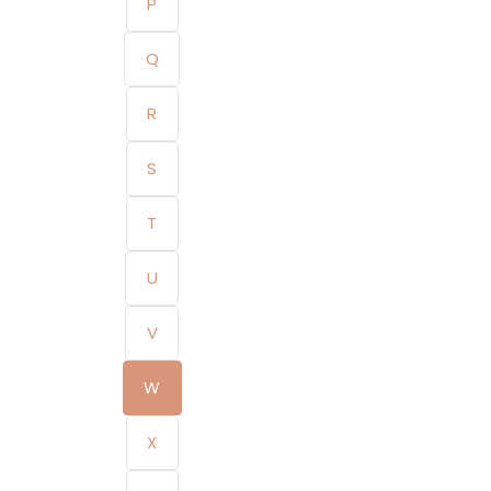
P
Q
R
S
T
U
V
W
X