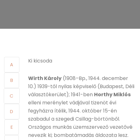
Ki kicsoda
A
Wirth Károly
(1908–Bp., 1944. december
B
10.) 1939-től nyilas képviselő (Budapest, Déli
választókerület); 1941-ben
Horthy Miklós
C
elleni merénylet vádjával tizenöt évi
fegyházra ítélik, 1944. október 15-én
D
szabadul a szegedi Csillag-börtönből.
Országos munkás üzemszervező vezetővé
E
nevezik ki; bombatámadás áldozata lesz.