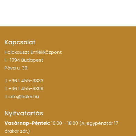
Kapcsolat
Holokauszt Emlékközpont
H-1094 Budapest
Páva u. 39.
+36 1 455-3333
+36 1 455-3399
info@hdke.hu
Nyitvatartás
Vasárnap-Péntek:
10:00 – 18:00 (A jegypénztár 17
órakor zár.)