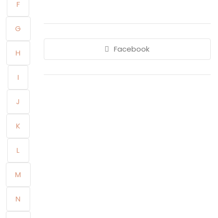
F
G
Facebook
H
I
J
K
L
M
N