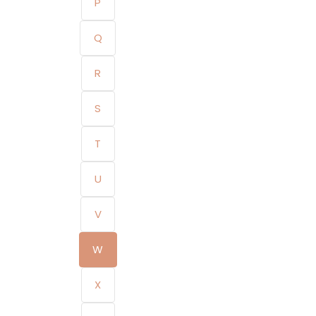
P
Q
R
S
T
U
V
W
X