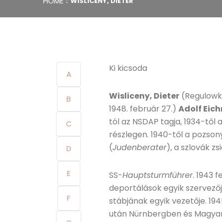
HOME
WISLICENY, DIETER
Ki kicsoda
A
Wisliceny, Dieter
(Regulowken
B
1948. február 27.)
Adolf Eic
tól az NSDAP tagja, 1934-től a
C
részlegen. 1940-től a pozso
(
Judenberater
), a szlovák 
D
E
SS-
Hauptsturmführer
. 1943 
deportálások egyik szervezőj
F
stábjának egyik vezetője. 19
után Nürnbergben és Magyar