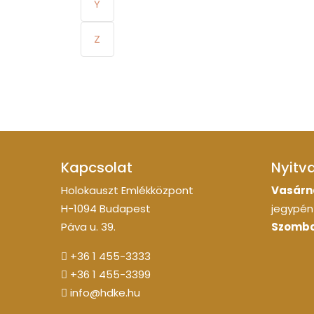
Y
Z
Kapcsolat
Nyitv
Holokauszt Emlékközpont
Vasárn
H-1094 Budapest
jegypénz
Páva u. 39.
Szomba
+36 1 455-3333
+36 1 455-3399
info@hdke.hu