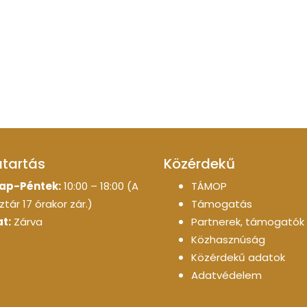
atartás
Közérdekű
ap-Péntek:
10:00 – 18:00 (A
TÁMOP
tár 17 órakor zár.)
Támogatás
t:
Zárva
Partnerek, támogatók
Közhasznúság
Közérdekű adatok
Adatvédelem