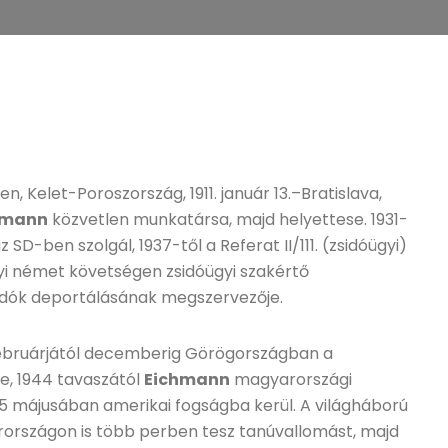
, Kelet-Poroszország, 1911. január 13.–Bratislava,
hmann
közvetlen munkatársa, majd helyettese. 1931-
z SD-ben szolgál, 1937-től a Referat II/111. (zsidóügyi)
nyi német követségen zsidóügyi szakértő
zsidók deportálásának megszervezője.
februárjától decemberig Görögországban a
e, 1944 tavaszától
Eichmann
magyarországi
45 májusában amerikai fogságba kerül. A világháború
országon is több perben tesz tanúvallomást, majd