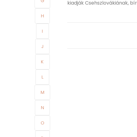
G
kiadják Csehszlovákiának, bírós
H
I
J
K
L
M
N
O