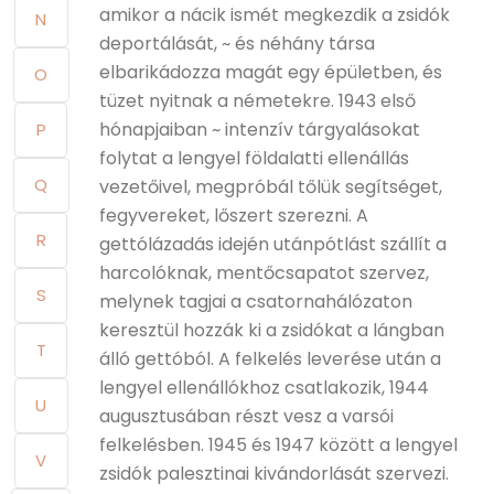
amikor a nácik ismét megkezdik a zsidók
N
deportálását, ~ és néhány társa
elbarikádozza magát egy épületben, és
O
tüzet nyitnak a németekre. 1943 első
hónapjaiban ~ intenzív tárgyalásokat
P
folytat a lengyel földalatti ellenállás
Q
vezetőivel, megpróbál tőlük segítséget,
fegyvereket, lőszert szerezni. A
R
gettólázadás idején utánpótlást szállít a
harcolóknak, mentőcsapatot szervez,
S
melynek tagjai a csatornahálózaton
keresztül hozzák ki a zsidókat a lángban
T
álló gettóból. A felkelés leverése után a
lengyel ellenállókhoz csatlakozik, 1944
U
augusztusában részt vesz a varsói
felkelésben. 1945 és 1947 között a lengyel
V
zsidók palesztinai kivándorlását szervezi.