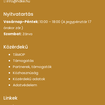
info@hdke.hu
Nyitvatartás
Vasárnap-Péntek:
10:00 – 18:00 (A jegypénztár 17
órakor zár.)
Szombat:
Zárva
Közérdekű
TÁMOP
Támogatás
Partnerek, támogatók
Közhasznúság
Közérdekű adatok
Adatvédelem
Linkek