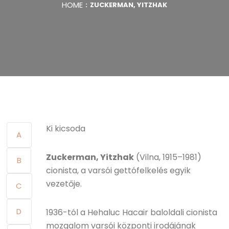
HOME
ZUCKERMAN, YITZHAK
Ki kicsoda
A
Zuckerman, Yitzhak
(Vilna, 1915–1981)
B
cionista, a varsói gettófelkelés egyik
vezetője.
C
D
1936-tól a Hehaluc Hacair baloldali cionista
mozgalom varsói központi irodájának