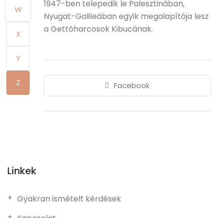
1947-ben telepedik le Palesztinában,
W
Nyugat-Galileában egyik megalapítója lesz
a Gettóharcosok Kibucának.
X
Y
Z
Facebook
Linkek
Gyakran ismételt kérdések