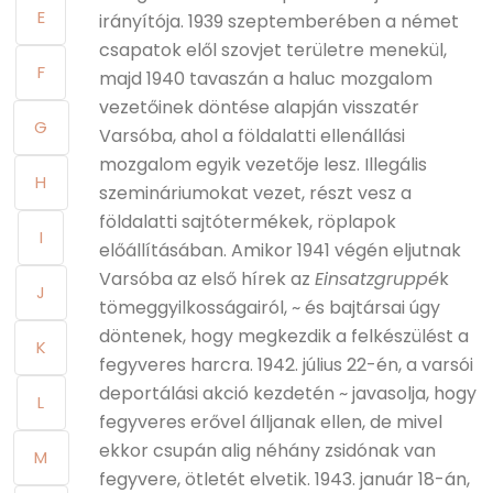
E
irányítója. 1939 szeptemberében a német
csapatok elől szovjet területre menekül,
F
majd 1940 tavaszán a haluc mozgalom
vezetőinek döntése alapján visszatér
G
Varsóba, ahol a földalatti ellenállási
mozgalom egyik vezetője lesz. Illegális
H
szemináriumokat vezet, részt vesz a
földalatti sajtótermékek, röplapok
I
előállításában. Amikor 1941 végén eljutnak
Varsóba az első hírek az
Einsatzgruppé
k
J
tömeggyilkosságairól, ~ és bajtársai úgy
döntenek, hogy megkezdik a felkészülést a
K
fegyveres harcra. 1942. július 22-én, a varsói
deportálási akció kezdetén ~ javasolja, hogy
L
fegyveres erővel álljanak ellen, de mivel
ekkor csupán alig néhány zsidónak van
M
fegyvere, ötletét elvetik. 1943. január 18-án,