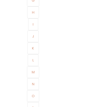
G
H
I
J
K
L
M
N
O