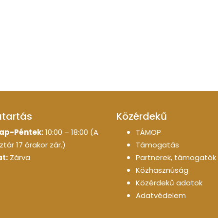
atartás
Közérdekű
ap-Péntek:
10:00 – 18:00 (A
TÁMOP
tár 17 órakor zár.)
Támogatás
t:
Zárva
Partnerek, támogatók
Közhasznúság
Közérdekű adatok
Adatvédelem