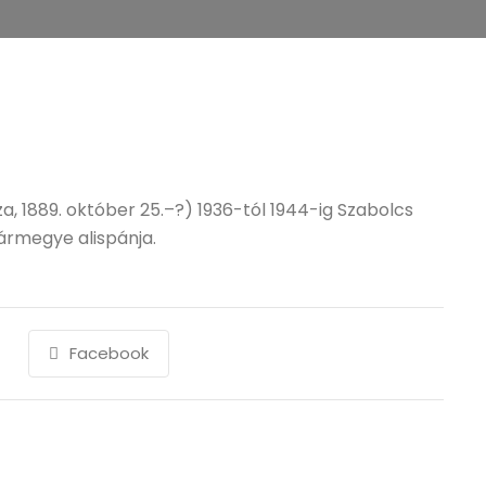
, 1889. október 25.–?) 1936-tól 1944-ig Szabolcs
ármegye alispánja.
Facebook