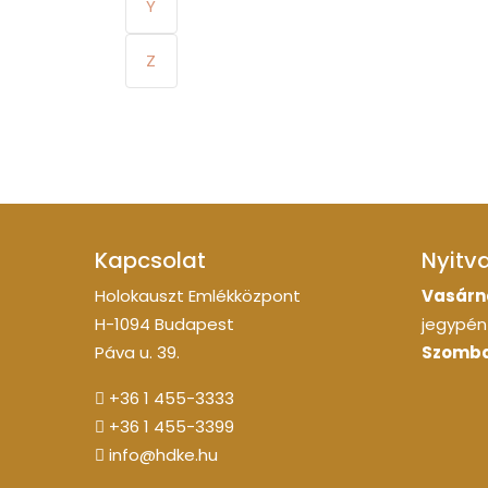
Y
Z
Kapcsolat
Nyitv
Holokauszt Emlékközpont
Vasárn
H-1094 Budapest
jegypénz
Páva u. 39.
Szomba
+36 1 455-3333
+36 1 455-3399
info@hdke.hu