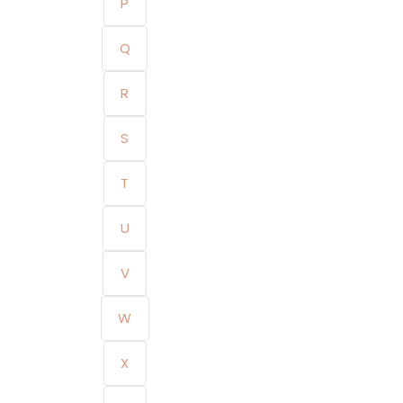
P
Q
R
S
T
U
V
W
X