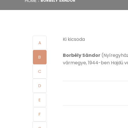
HOME
BORBÉLY SÁNDOR
Ki kicsoda
A
Borbély Sándor
(Nyíregyháza
B
vármegye, 1944-ben Hajdú v
C
D
E
F