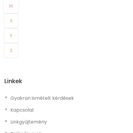
W
X
Y
Z
Linkek
Gyakran ismételt kérdések
Kapcsolat
Linkgyűjtemény