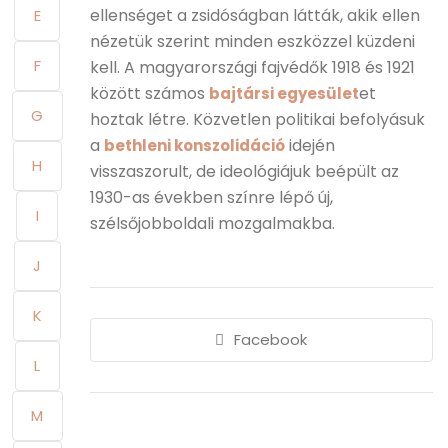
ellenséget a zsidóságban látták, akik ellen
E
nézetük szerint minden eszközzel küzdeni
F
kell. A magyarországi fajvédők 1918 és 1921
között számos
et
bajtársi egyesület
G
hoztak létre. Közvetlen politikai befolyásuk
a
idején
bethleni konszolidáció
H
visszaszorult, de ideológiájuk beépült az
1930-as években színre lépő új,
I
szélsőjobboldali mozgalmakba.
J
K
Facebook
L
M