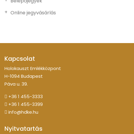
Belépőjegyek
Online jegyvásárlás
Kapcsolat
Holokauszt Emlékközpont
H-1094 Budapest
Páva u. 39.
+36 1 455-3333
+36 1 455-3399
info@hdke.hu
Nyitvatartás