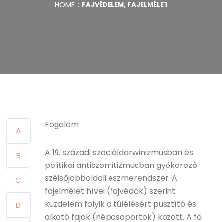
HOME
FAJVÉDELEM, FAJELMÉLET
Fogalom
A
A 19. századi szociáldarwinizmusban és
B
politikai antiszemitizmusban gyökerező
szélsőjobboldali eszmerendszer. A
C
fajelmélet hívei (fajvédők) szerint
küzdelem folyik a túlélésért pusztító és
D
alkotó fajok (népcsoportok) között. A fő