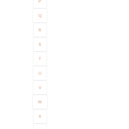
P
Q
R
S
T
U
V
W
X