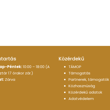
atartás
Közérdekű
ap-Péntek:
10:00 – 18:00 (A
TÁMOP
tár 17 órakor zár.)
Támogatás
t:
Zárva
Partnerek, támogatók
Közhasznúság
Közérdekű adatok
Adatvédelem