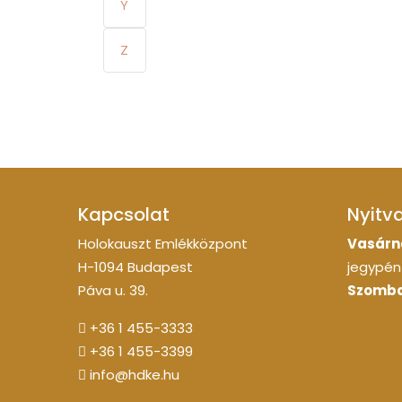
Y
Z
Kapcsolat
Nyitv
Holokauszt Emlékközpont
Vasárn
H-1094 Budapest
jegypénz
Páva u. 39.
Szomba
+36 1 455-3333
+36 1 455-3399
info@hdke.hu