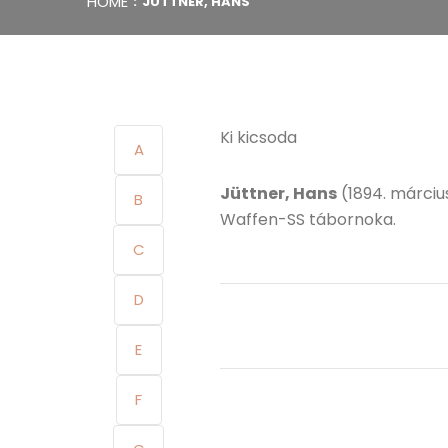
HOME
JÜTTNER, HANS
Ki kicsoda
A
Jüttner, Hans
(1894. márciu
B
Waffen-SS tábornoka.
C
D
E
F