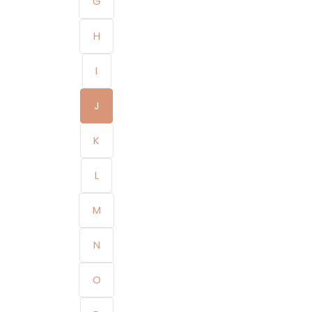
G
H
I
J
K
L
M
N
O