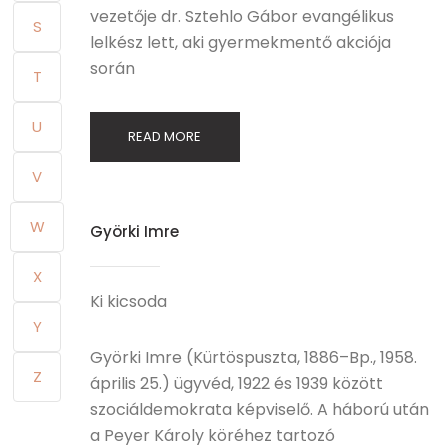
vezetője dr. Sztehlo Gábor evangélikus
S
lelkész lett, aki gyermekmentő akciója
során
T
U
READ MORE
V
W
Györki Imre
X
Ki kicsoda
Y
Györki Imre (Kürtöspuszta, 1886–Bp., 1958.
Z
április 25.) ügyvéd, 1922 és 1939 között
szociáldemokrata képviselő. A háború után
a Peyer Károly köréhez tartozó