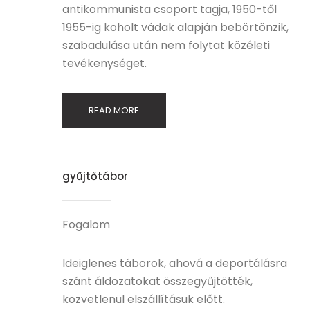
antikommunista csoport tagja, 1950-től
1955-ig koholt vádak alapján bebörtönzik,
szabadulása után nem folytat közéleti
tevékenységet.
READ MORE
gyűjtőtábor
Fogalom
Ideiglenes táborok, ahová a deportálásra
szánt áldozatokat összegyűjtötték,
közvetlenül elszállításuk előtt.