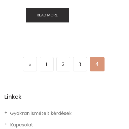
READ MORE
4
«
1
2
3
Linkek
Gyakran ismételt kérdések
Kapcsolat