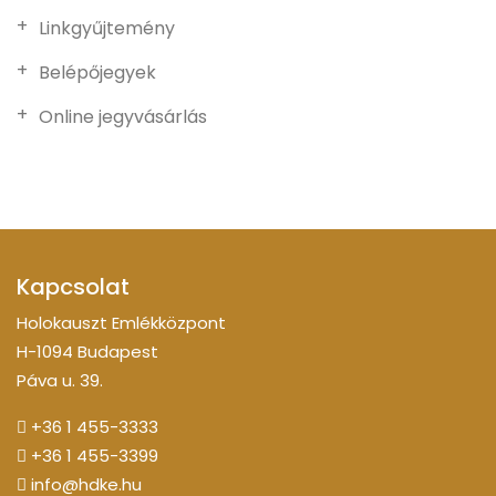
Linkgyűjtemény
Belépőjegyek
Online jegyvásárlás
Kapcsolat
Holokauszt Emlékközpont
H-1094 Budapest
Páva u. 39.
+36 1 455-3333
+36 1 455-3399
info@hdke.hu