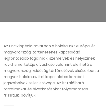
Az Enciklopédia rovatban a holokauszt európai és
magyarországi történetéhez kapcsolódó
legfontosabb fogalmak, személyek és helyszínek
rövid ismertetője olvasható valamint elérhető a
magyarországi zsidóság történetével, elsősorban a
magyar holokauszttal kapcsolatos korabeli
jogszabályok teljes szövege. Az itt található
tartalmakat és hivatkozásokat folyamatosan
frissítjük, bővítjük.