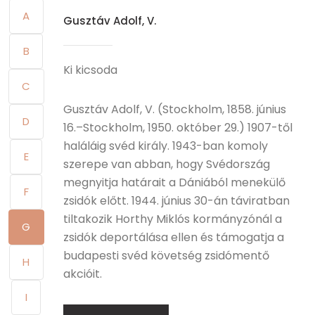
A
Gusztáv Adolf, V.
B
Ki kicsoda
C
Gusztáv Adolf, V. (Stockholm, 1858. június
D
16.–Stockholm, 1950. október 29.) 1907-től
haláláig svéd király. 1943-ban komoly
E
szerepe van abban, hogy Svédország
megnyitja határait a Dániából menekülő
F
zsidók előtt. 1944. június 30-án táviratban
tiltakozik Horthy Miklós kormányzónál a
G
zsidók deportálása ellen és támogatja a
budapesti svéd követség zsidómentő
H
akcióit.
I