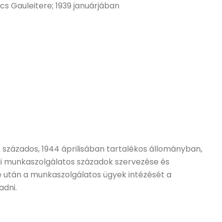
cs Gauleitere; 1939 januárjában
) százados, 1944 áprilisában tartalékos állományban,
nai munkaszolgálatos századok szervezése és
-e után a munkaszolgálatos ügyek intézését a
adni.