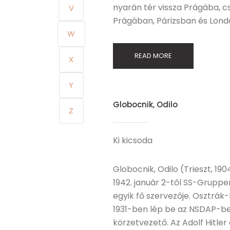
nyarán tér vissza Prágába, cs
V
Prágában, Párizsban és Lon
W
READ MORE
X
Y
Globocnik, Odilo
Z
Ki kicsoda
Globocnik, Odilo (Trieszt, 1904
1942. január 2-től SS-Gruppen
egyik fő szervezője. Osztrá
1931-ben lép be az NSDAP-be
körzetvezető. Az Adolf Hitler