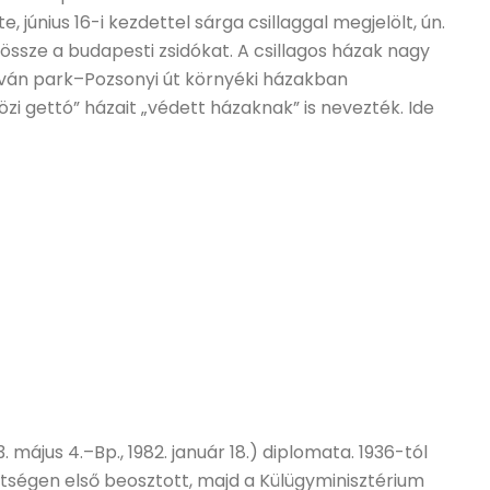
 június 16-i kezdettel sárga csillaggal megjelölt, ún.
 össze a budapesti zsidókat. A csillagos házak nagy
stván park–Pozsonyi út környéki házakban
i gettó” házait „védett házaknak” is nevezték. Ide
 május 4.–Bp., 1982. január 18.) diplomata. 1936-tól
etségen első beosztott, majd a Külügyminisztérium