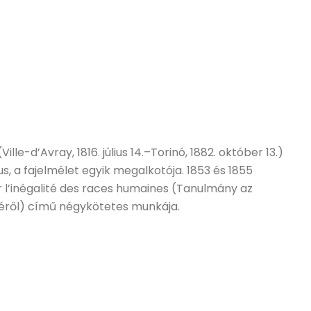
lle-d’Avray, 1816. július 14.–Torinó, 1882. október 13.)
fus, a fajelmélet egyik megalkotója. 1853 és 1855
ur l’inégalité des races humaines (Tanulmány az
éről) című négykötetes munkája.