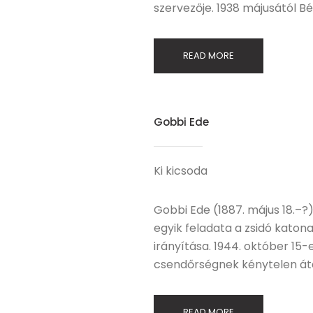
szervezője. 1938 májusától Bé
READ MORE
Gobbi Ede
Ki kicsoda
Gobbi Ede (1887. május 18.–?
egyik feladata a zsidó kato
irányítása. 1944. október 15
csendőrségnek kénytelen át
READ MORE