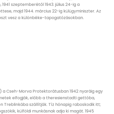
, 1941 szeptemberétől 1943. július 24-ig a
ttese, majd 1944. március 22-ig külügyminiszter. Az
 részt vesz a különbéke-tapogatózásokban.
0–) a Cseh-Morva Protektorátusban 1942 nyaráig egy
metek elfogják, előbb a theresienstadti gettóba,
Treblinkába szállítják. Tíz hónapig raboskodik itt;
egszökik, külföldi munkásnak adja ki magát. 1945