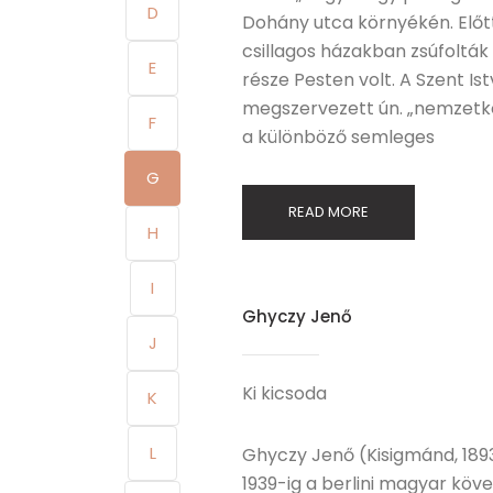
D
Dohány utca környékén. Előtte,
csillagos házakban zsúfolták
E
része Pesten volt. A Szent I
megszervezett ún. „nemzetköz
F
a különböző semleges
G
READ MORE
H
I
Ghyczy Jenő
J
Ki kicsoda
K
L
Ghyczy Jenő (Kisigmánd, 1893.
1939-ig a berlini magyar köv