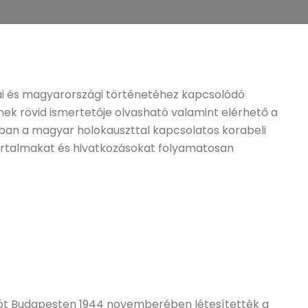
ai és magyarországi történetéhez kapcsolódó
ek rövid ismertetője olvasható valamint elérhető a
rban a magyar holokauszttal kapcsolatos korabeli
 tartalmakat és hivatkozásokat folyamatosan
ttót Budapesten 1944 novemberében létesítették a