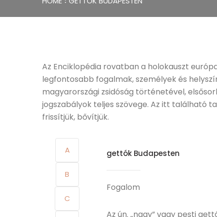
HOME
GETTÓK BUDAPESTEN
Az Enciklopédia rovatban a holokauszt európ
legfontosabb fogalmak, személyek és helyszín
magyarországi zsidóság történetével, elsőso
jogszabályok teljes szövege. Az itt található
frissítjük, bővítjük.
A
gettók Budapesten
B
Fogalom
C
Az ún. „nagy” vagy pesti ge