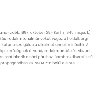
na-vidék, 1897. október 29.–Berlin, 1945. május 1.)
iai és irodalmi tanulmányokat végez a heidelbergi
katonai szolgálatra alkalmatlannak minősítik. A
épszerűségnek örvend, irodalmi ambícióit viszont
en csatlakozik a náci párthoz. Bombasztikus stílusú
 propagandista, az NSDAP-n belül eleinte