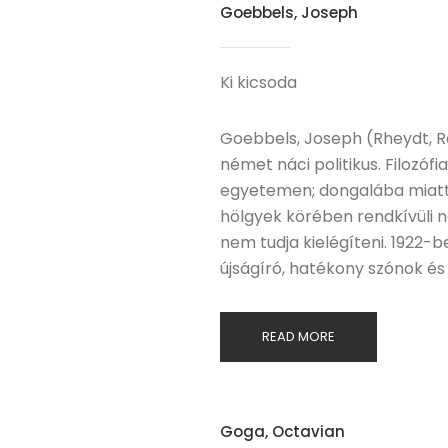
Goebbels, Joseph
Ki kicsoda
Goebbels, Joseph (Rheydt, Raj
német náci politikus. Filozóf
egyetemen; dongalába miatt 
hölgyek körében rendkívüli n
nem tudja kielégíteni. 1922-b
újságíró, hatékony szónok és
READ MORE
Goga, Octavian