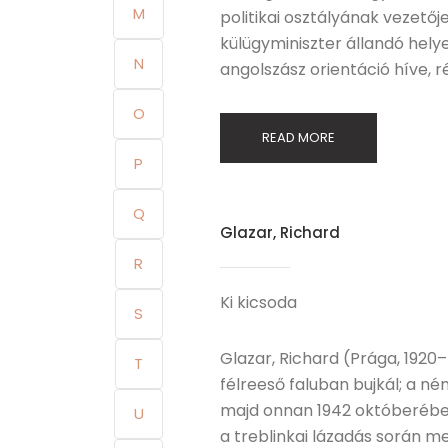
M
politikai osztályának vezetője
külügyminiszter állandó helye
N
angolszász orientáció híve,
O
READ MORE
P
Q
Glazar, Richard
R
Ki kicsoda
S
Glazar, Richard (Prága, 192
T
félreeső faluban bujkál; a né
majd onnan 1942 októberében 
U
a treblinkai lázadás során m