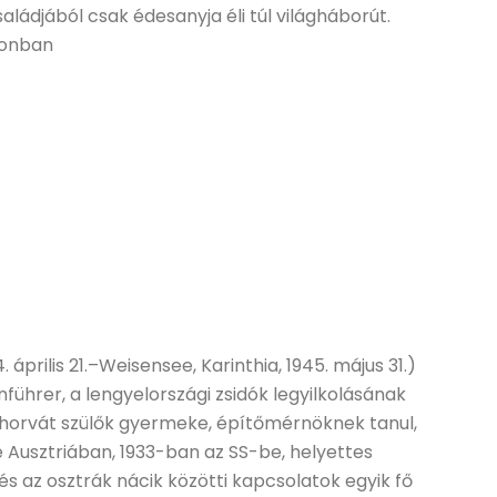
aládjából csak édesanyja éli túl világháborút.
donban
. április 21.–Weisensee, Karinthia, 1945. május 31.)
führer, a lengyelországi zsidók legyilkolásának
k-horvát szülők gyermeke, építőmérnöknek tanul,
 Ausztriában, 1933-ban az SS-be, helyettes
 és az osztrák nácik közötti kapcsolatok egyik fő