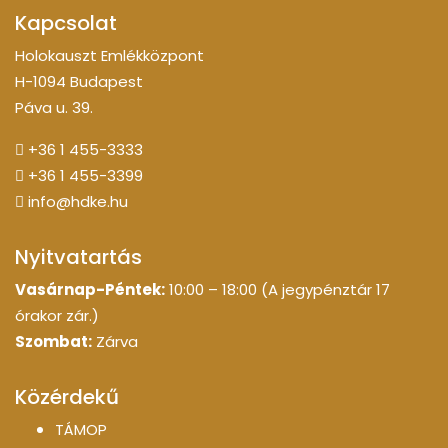
Kapcsolat
Holokauszt Emlékközpont
H-1094 Budapest
Páva u. 39.
+36 1 455-3333
+36 1 455-3399
info@hdke.hu
Nyitvatartás
Vasárnap-Péntek:
10:00 – 18:00 (A jegypénztár 17
órakor zár.)
Szombat:
Zárva
Közérdekű
TÁMOP