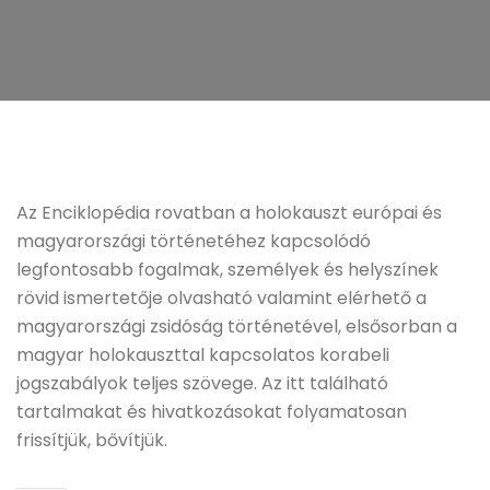
Az Enciklopédia rovatban a holokauszt európai és
magyarországi történetéhez kapcsolódó
legfontosabb fogalmak, személyek és helyszínek
rövid ismertetője olvasható valamint elérhető a
magyarországi zsidóság történetével, elsősorban a
magyar holokauszttal kapcsolatos korabeli
jogszabályok teljes szövege. Az itt található
tartalmakat és hivatkozásokat folyamatosan
frissítjük, bővítjük.