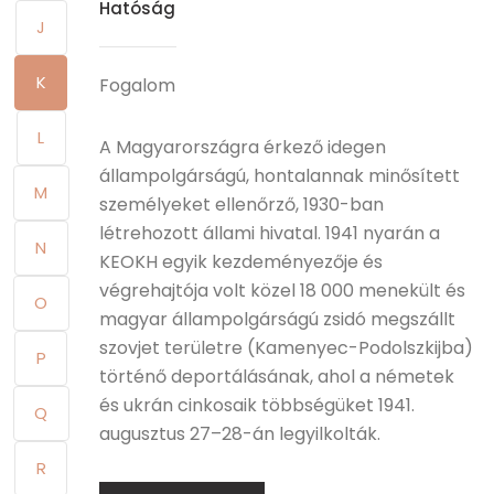
Hatóság
J
K
Fogalom
L
A Magyarországra érkező idegen
állampolgárságú, hontalannak minősített
M
személyeket ellenőrző, 1930-ban
létrehozott állami hivatal. 1941 nyarán a
N
KEOKH egyik kezdeményezője és
végrehajtója volt közel 18 000 menekült és
O
magyar állampolgárságú zsidó megszállt
szovjet területre (Kamenyec-Podolszkijba)
P
történő deportálásának, ahol a németek
és ukrán cinkosaik többségüket 1941.
Q
augusztus 27–28-án legyilkolták.
R