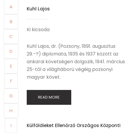
A
Kuhl Lajos
B
Ki kicsoda
C
Kuhl Lajos, dr. (Pozsony, 1891. augusztus
D
29.–?) diplomata, 1935 és 1937 között az
ankarai követségen dolgozik, 1941. március
E
25-től a világháború végéig pozsonyi
magyar követ.
F
G
READ MORE
H
I
Külföldieket Ellenőrző Országos Központi