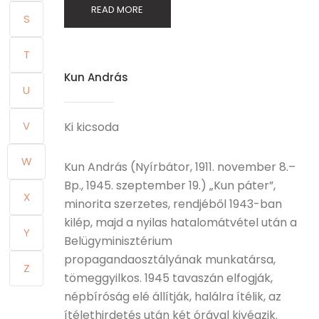
READ MORE
S
T
Kun András
U
V
Ki kicsoda
W
Kun András (Nyírbátor, 1911. november 8.–
Bp., 1945. szeptember 19.) „Kun páter”,
X
minorita szerzetes, rendjéből 1943-ban
kilép, majd a nyilas hatalomátvétel után a
Y
Belügyminisztérium
propagandaosztályának munkatársa,
Z
tömeggyilkos. 1945 tavaszán elfogják,
népbíróság elé állítják, halálra ítélik, az
ítélethirdetés után két órával kivégzik.