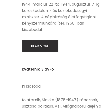
1944. március 22-től 1944. augusztus 7-ig
kereskedelem- és közlekedésügyi
miniszter. A népbíróság életfogytiglani
kényszermunkára ítéli, 1956-ban
kiszabadul.
READ MORE
Kvaternik, Slavko
Ki kicsoda
Kvaternik, Slavko (1878–1947) tábornok,
usztasa politikus. Az I. világháború idején a