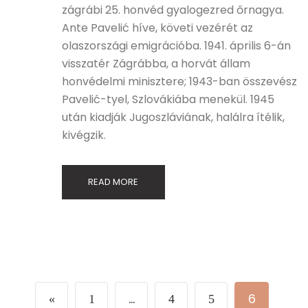
zágrábi 25. honvéd gyalogezred őrnagya.
Ante Pavelić híve, követi vezérét az
olaszországi emigrációba. 1941. április 6-án
visszatér Zágrábba, a horvát állam
honvédelmi minisztere; 1943-ban összevész
Pavelić-tyel, Szlovákiába menekül. 1945
után kiadják Jugoszláviának, halálra ítélik,
kivégzik.
READ MORE
…
6
«
1
4
5