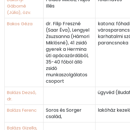
Illés
Gáborné
(Júlia), özv.
dr. Filip Freszné
katona: főhad
Bakos Géza
(Saar Éva), Lengyel
városparanc
Zsuzsanna (Hámori
karhatalmi s
Miklósné), 41 zsidó
parancsnoka
gyerek a Hermina
úti apácazárdából,
35-40 főböl álló
zsidó
munkaszolgálatos
csoport
ügyvéd (Buda
Balázs Dezső,
dr.
Soros és Sorger
lakóház kezel
Balázs Ferenc
család,
Balázs Gizella,