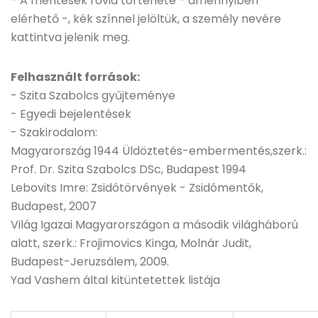
- A mentések rövid története - amennyiben
elérhető -, kék színnel jelöltük, a személy nevére
kattintva jelenik meg.
Felhasznált források:
- Szita Szabolcs gyűjteménye
- Egyedi bejelentések
- Szakirodalom:
Magyarország 1944 Üldöztetés-embermentés,szerk.:
Prof. Dr. Szita Szabolcs DSc, Budapest 1994
Lebovits Imre: Zsidótörvények - Zsidómentők,
Budapest, 2007
Világ Igazai Magyarországon a második világháború
alatt, szerk.: Frojimovics Kinga, Molnár Judit,
Budapest-Jeruzsálem, 2009.
Yad Vashem által kitüntetettek listája