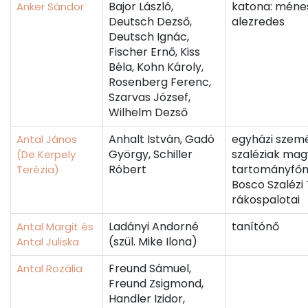
Bajor László,
katona: méne
Anker Sándor
Deutsch Dezső,
alezredes
Deutsch Ignác,
Fischer Ernő, Kiss
Béla, Kohn Károly,
Rosenberg Ferenc,
Szarvas József,
Wilhelm Dezső
Anhalt István, Gadó
egyházi szemé
Antal János
György, Schiller
szaléziak mag
(De Kerpely
Róbert
tartományfőn
Terézia)
Bosco Szalézi
rákospalotai
Ladányi Andorné
tanítónő
Antal Margit és
(szül. Mike Ilona)
Antal Juliska
Freund Sámuel,
Antal Rozália
Freund Zsigmond,
Handler Izidor,