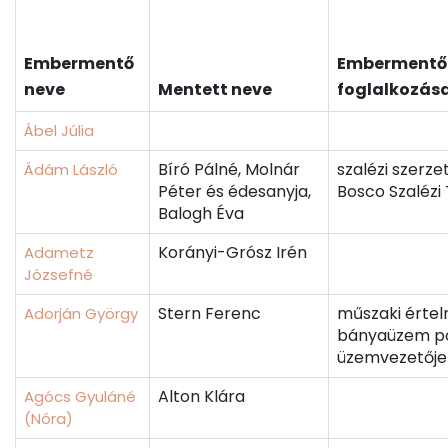
Embermentő
Embermentő
neve
Mentett neve
foglalkozás
Ábel Júlia
Bíró Pálné, Molnár
szalézi szerze
Ádám László
Péter és édesanyja,
Bosco Szalézi
Balogh Éva
Korányi-Grósz Irén
Adametz
Józsefné
Stern Ferenc
műszaki értel
Adorján György
bányaüzem po
üzemvezetője
Alton Klára
Agócs Gyuláné
(Nóra)