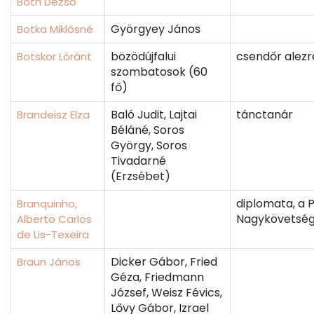
Both Dezső
Györgyey János
Botka Miklósné
bözödújfalui
csendőr alez
Botskor Lóránt
szombatosok (60
fő)
Baló Judit, Lajtai
tánctanár
Brandeisz Elza
Béláné, Soros
György, Soros
Tivadarné
(Erzsébet)
diplomata, a 
Branquinho,
Nagykövetség
Alberto Carlos
de Lis-Texeira
Dicker Gábor, Fried
Braun János
Géza, Friedmann
József, Weisz Févics,
Lővy Gábor, Izrael