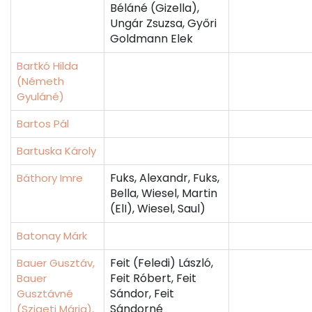
Béláné (Gizella),
Ungár Zsuzsa, Győri
Goldmann Elek
Bartkó Hilda
(Németh
Gyuláné)
Bartos Pál
Bartuska Károly
Fuks, Alexandr, Fuks,
Báthory Imre
Bella, Wiesel, Martin
(ElI), Wiesel, Saul)
Batonay Márk
Feit (Feledi) László,
Bauer Gusztáv,
Feit Róbert, Feit
Bauer
Sándor, Feit
Gusztávné
Sándorné
(Szigeti Mária),