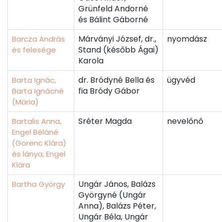
Grünfeld Andorné
és Bálint Gáborné
Márványi József, dr.,
nyomdász
Barcza András
Stand (később Ágai)
és felesége
Karola
dr. Bródyné Bella és
ügyvéd
Barta Ignác,
fia Bródy Gábor
Barta Ignácné
(Mária)
Sréter Magda
nevelőnő
Bartalis Anna,
Engel Béláné
(Gorenc Klára)
és lánya, Engel
Klára
Ungár János, Balázs
Bartha György
Györgyné (Ungár
Anna), Balázs Péter,
Ungár Béla, Ungár