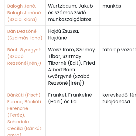
Würtzbaum, Jakub
munkás
Balogh Jenő,
és számos zsidó
Balogh Jenőné
munkaszolgálatos
(Szalai Klára)
Hajdú Zsuzsa,
Bán Dezsőné
Hajdúné
(Szalmás Ilona)
Weisz Imre, Szirmay
fatelep vezet
Bánfi Györgyné
Tibor, Szirmay
(Szabó
Tiborné (Edit), Fried
Rezsőné{Irén})
AlbertBánfi
Györgyné (Szabó
Rezsőné{Irén})
Fränkel, Fränkelné
kereskedő: fér
Bánkúti (Pisch)
(Hani) és fia
tulajdonosa
Ferenc, Bánkúti
Ferencné
(Teréz),
Schindele
Cecília (Bánkúti
anyja)