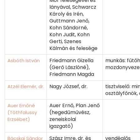
Mór feleségével és
lányával, Schwarcz
Károly és Irén,
Guttmann Jenő,
Kohn Sándorné,
Kohn Judit, Kohn
Gerti, Szenes
Kálmán és felesége
Friedmann Gizella
munkás: fűtőh
Asbóth István
(Gerő Lászlóné),
mozdonyveze
Friedmann Magda
Nagy József, dr.
tisztviselő: min
Atzél Elemér, dr.
osztályfőnök,
Auer Ernő, Plan Jenő
Auer Ernőné
(hegedűművész,
(Tóthfalussy
zeneiskolai
Erzsébet)
igazgató)
Szász Imre, dr. és
vendéglős
Bácskai Sándor