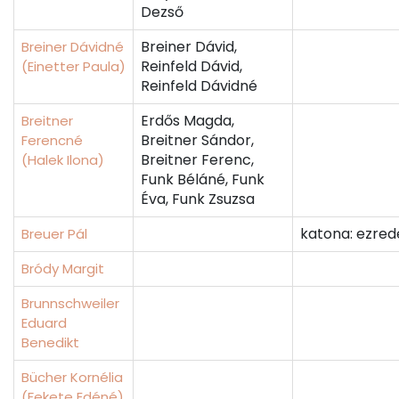
Dezső
Breiner Dávid,
Breiner Dávidné
Reinfeld Dávid,
(Einetter Paula)
Reinfeld Dávidné
Erdős Magda,
Breitner
Breitner Sándor,
Ferencné
Breitner Ferenc,
(Halek Ilona)
Funk Béláné, Funk
Éva, Funk Zsuzsa
katona: ezred
Breuer Pál
Bródy Margit
Brunnschweiler
Eduard
Benedikt
Bücher Kornélia
(Fekete Edéné)