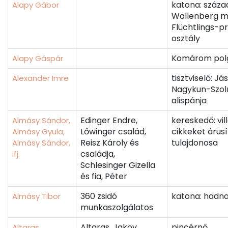
katona: száza
Alapy Gábor
Wallenberg m
Flüchtlings-pr
osztály
Komárom pol
Alapy Gáspár
tisztviselő: Já
Alexander Imre
Nagykun-Szo
alispánja
Edinger Endre,
kereskedő: vi
Almásy Sándor,
Lőwinger család,
cikkeket árusí
Almásy Gyula,
Reisz Károly és
tulajdonosa
Almásy Sándor,
családja,
ifj.
Schlesinger Gizella
és fia, Péter
360 zsidó
katona: hadn
Almásy Tibor
munkaszolgálatos
Altaras, Jakov
pincérnő
Altaras