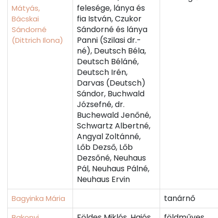
felesége, lánya és
Mátyás,
fia István, Czukor
Bácskai
Sándorné és lánya
Sándorné
Panni (Szilasi dr.-
(Dittrich Ilona)
né), Deutsch Béla,
Deutsch Béláné,
Deutsch Irén,
Darvas (Deutsch)
Sándor, Buchwald
Józsefné, dr.
Buchewald Jenőné,
Schwartz Albertné,
Angyal Zoltánné,
Lőb Dezső, Lőb
Dezsőné, Neuhaus
Pál, Neuhaus Pálné,
Neuhaus Ervin
tanárnő
Bagyinka Mária
Földes Miklós, Hajós
földműves
Bakonyi