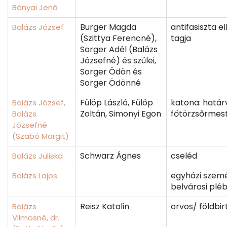
Bányai Jenő
Burger Magda
antifasiszta el
Balázs József
(Szittya Ferencné),
tagja
Sorger Adél (Balázs
Józsefné) és szülei,
Sorger Ödön és
Sorger Ödönné
Fülöp László, Fülöp
katona: határ
Balázs József,
Zoltán, Simonyi Egon
főtörzsőrmes
Balázs
Józsefné
(Szabó Margit)
Schwarz Ágnes
cseléd
Balázs Juliska
egyházi szemé
Balázs Lajos
belvárosi plé
Reisz Katalin
orvos/ földbi
Balázs
Vilmosné, dr.