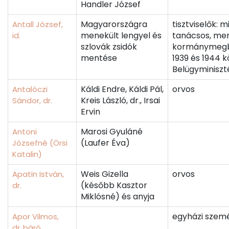
Handler József
Magyarországra
tisztviselők: m
Antall József,
menekült lengyel és
tanácsos, me
id.
szlovák zsidók
kormánymegb
mentése
1939 és 1944 k
Belügyminiszt
Káldi Endre, Káldi Pál,
orvos
Antalóczi
Kreis László, dr., Irsai
Sándor, dr.
Ervin
Marosi Gyuláné
Antoni
(Laufer Éva)
Józsefné (Örsi
Katalin)
Weis Gizella
orvos
Apatin István,
(később Kasztor
dr.
Miklósné) és anyja
egyházi szemé
Apor Vilmos,
dr.,báró