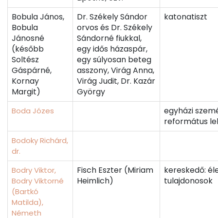
Bobula János,
Dr. Székely Sándor
katonatiszt
Bobula
orvos és Dr. Székely
Jánosné
Sándorné fiukkal,
(később
egy idős házaspár,
Soltész
egy súlyosan beteg
Gáspárné,
asszony, Virág Anna,
Kornay
Virág Judit, Dr. Kazár
Margit)
György
egyházi szemé
Boda Józes
református le
Bodoky Richárd,
dr.
Fisch Eszter (Miriam
kereskedő: él
Bodry Viktor,
Heimlich)
tulajdonosok
Bodry Viktorné
(Bartkó
Matilda),
Németh