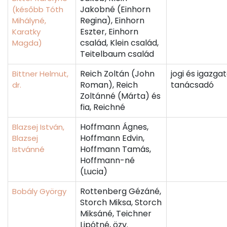
Jakobné (Einhorn
(később Tóth
Regina), Einhorn
Mihályné,
Eszter, Einhorn
Karatky
család, Klein család,
Magda)
Teitelbaum család
Reich Zoltán (John
jogi és igazgat
Bittner Helmut,
Roman), Reich
tanácsadó
dr.
Zoltánné (Márta) és
fia, Reichné
Hoffmann Ágnes,
Blazsej István,
Hoffmann Edvin,
Blazsej
Hoffmann Tamás,
Istvánné
Hoffmann-né
(Lucia)
Rottenberg Gézáné,
Bobály György
Storch Miksa, Storch
Miksáné, Teichner
Lipótné, özv.