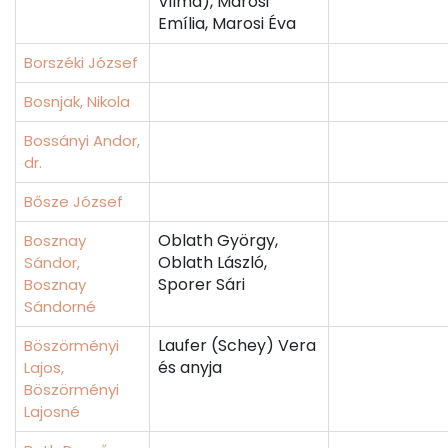
Vilma), Marosi
Emília, Marosi Éva
Borszéki József
Bosnjak, Nikola
Bossányi Andor,
dr.
Bősze József
Oblath György,
Bosznay
Oblath László,
Sándor,
Sporer Sári
Bosznay
Sándorné
Laufer (Schey) Vera
Böszörményi
és anyja
Lajos,
Böszörményi
Lajosné