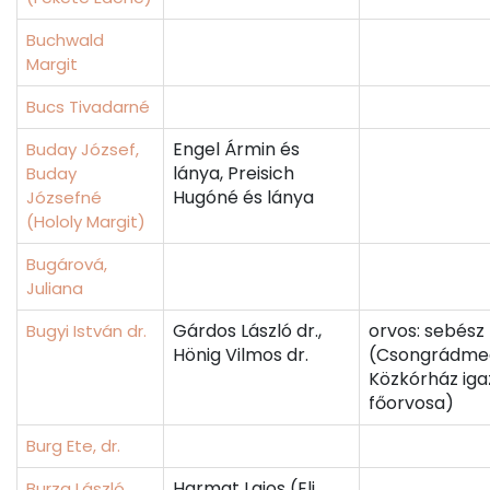
Buchwald
Margit
Bucs Tivadarné
Engel Ármin és
Buday József,
lánya, Preisich
Buday
Hugóné és lánya
Józsefné
(Hololy Margit)
Bugárová,
Juliana
Gárdos László dr.,
orvos: sebész
Bugyi István dr.
Hönig Vilmos dr.
(Csongrádme
Közkórház ig
főorvosa)
Burg Ete, dr.
Harmat Lajos (Eli
Burza László