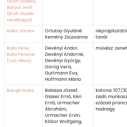
(Both Gizella),
Bányai Jenő
(Both Gizella
nevelőapja)
Ortutay Gyuláné
néprajzkutató
Bálint Sándor
Kemény Zsuzsanna
tanár
Devényi Andor,
művész: zene
Balla Péter,
Devényi Andorné,
Balla Péterné
Devényi György,
(Joó Vilma)
Görög Vera,
Guttmann Éva,
Hoffmann Mária
Balassa József,
katona: 107/3
Balogh Endre
Glaser Ernő, Kéri
zsidó munkasz
Ernő, Urmacher
század pranc
Ábrahám,
hadnagy
Urmacher Ervin,
Kóbor Wolfgang,