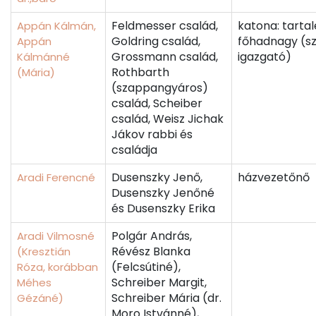
Feldmesser család,
katona: tarta
Appán Kálmán,
Goldring család,
főhadnagy (s
Appán
Grossmann család,
igazgató)
Kálmánné
Rothbarth
(Mária)
(szappangyáros)
család, Scheiber
család, Weisz Jichak
Jákov rabbi és
családja
Dusenszky Jenő,
házvezetőnő
Aradi Ferencné
Dusenszky Jenőné
és Dusenszky Erika
Polgár András,
Aradi Vilmosné
Révész Blanka
(Kresztián
(Felcsútiné),
Róza, korábban
Schreiber Margit,
Méhes
Schreiber Mária (dr.
Gézáné)
Moro Istvánné),