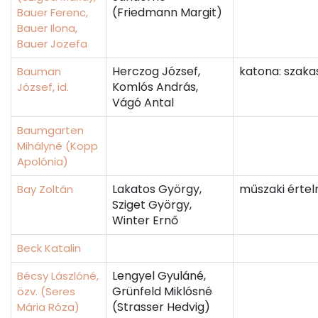
(Friedmann Margit)
Bauer Ferenc,
Bauer Ilona,
Bauer Jozefa
Herczog József,
katona: szaka
Bauman
Komlós András,
József, id.
Vágó Antal
Baumgarten
Mihályné (Kopp
Apolónia)
Lakatos György,
műszaki értel
Bay Zoltán
Sziget György,
Winter Ernő
Beck Katalin
Lengyel Gyuláné,
Bécsy Lászlóné,
Grünfeld Miklósné
özv. (Seres
(Strasser Hedvig)
Mária Róza)