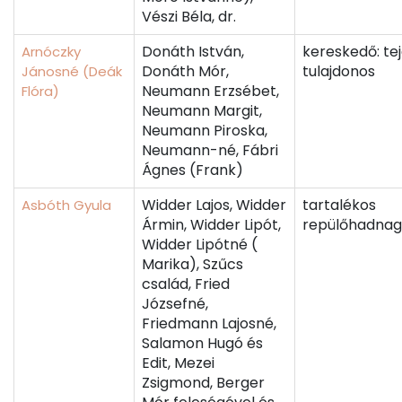
Vészi Béla, dr.
Donáth István,
kereskedő: te
Arnóczky
Donáth Mór,
tulajdonos
Jánosné (Deák
Neumann Erzsébet,
Flóra)
Neumann Margit,
Neumann Piroska,
Neumann-né, Fábri
Ágnes (Frank)
Widder Lajos, Widder
tartalékos
Asbóth Gyula
Ármin, Widder Lipót,
repülőhadnag
Widder Lipótné (
Marika), Szűcs
család, Fried
Józsefné,
Friedmann Lajosné,
Salamon Hugó és
Edit, Mezei
Zsigmond, Berger