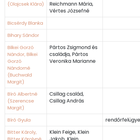
Reichmann Mária,
(Olajcsek Klára)
Vértes Józsefné
Bicsérdy Blanka
Bihary Sándor
Pártos Zsigmond és
Bilkei Gorzó
családja, Pártos
Nándor, Bilkei
Veronika Marianne
Gorzó
Nándorné
(Buchwald
Margit)
Csillag család,
Bíró Albertné
Csillag András
(Szerencse
Margit)
rendőrfelügye
Bíró Gyula
Klein Feige, Klein
Bitter Károly,
Jakob, Klein
Bitter Károlyné