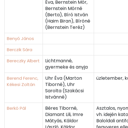
Éva, Bernstein Mór,
Bernstein Mórné
(Berta), Bíró István
(Haim Biran), Bíróné
(Bernstein Teréz)
Benyó János
Berczik Sára
Lichtmanné,
Bereczky Albert
gyermeke és anyja
Uhr Éva (Marton
üzletember, 
Berend Ferenc,
Tiborné), Uhr
Kékesi Zoltán
Sarolta (Szakácsi
Istvánné)
Béres Tiborné,
Asztalos, nyom
Berkó Pál
Diamant Lili, Imre
vh. idején kato
Mátyás, Káldor
Baloldali antif
László, Káldor
fegyveres elle