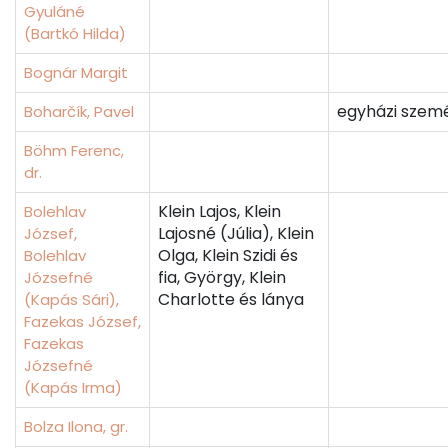
Gyuláné
(Bartkó Hilda)
Bognár Margit
egyházi szemé
Boharčík, Pavel
Böhm Ferenc,
dr.
Klein Lajos, Klein
Bolehlav
Lajosné (Júlia), Klein
József,
Olga, Klein Szidi és
Bolehlav
fia, György, Klein
Józsefné
Charlotte és lánya
(Kapás Sári),
Fazekas József,
Fazekas
Józsefné
(Kapás Irma)
Bolza Ilona, gr.