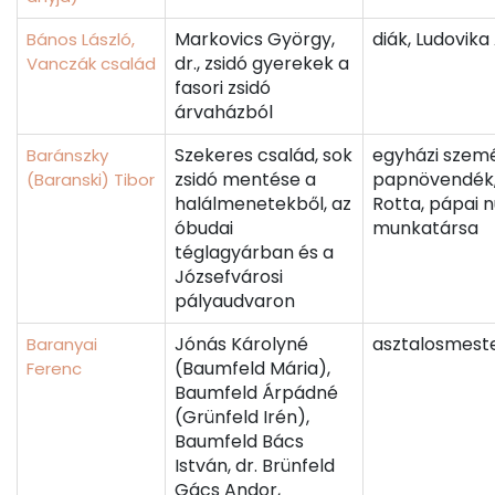
Markovics György,
diák, Ludovik
Bános László,
dr., zsidó gyerekek a
Vanczák család
fasori zsidó
árvaházból
Szekeres család, sok
egyházi szemé
Baránszky
zsidó mentése a
papnövendék,
(Baranski) Tibor
halálmenetekből, az
Rotta, pápai 
óbudai
munkatársa
téglagyárban és a
Józsefvárosi
pályaudvaron
Jónás Károlyné
asztalosmest
Baranyai
(Baumfeld Mária),
Ferenc
Baumfeld Árpádné
(Grünfeld Irén),
Baumfeld Bács
István, dr. Brünfeld
Gács Andor,